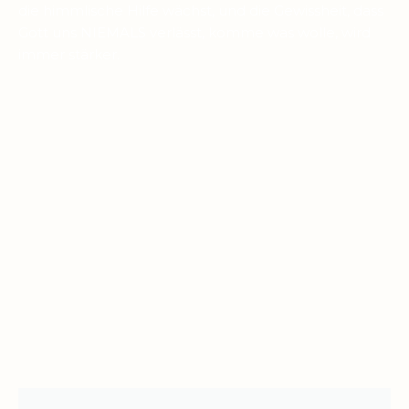
die himmlische Hilfe wächst, und die Gewissheit, dass
Gott uns NIEMALS verlässt, komme was wolle, wird
immer stärker.