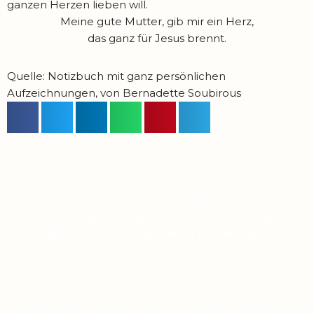
ganzen Herzen lieben will.
Meine gute Mutter, gib mir ein Herz,
das ganz für Jesus brennt.
Quelle: Notizbuch mit ganz persönlichen
Aufzeichnungen, von Bernadette Soubirous
Lieber Leser,
Suchen Sie in diesen unruhigen Zeiten nach einem
Symbol des Glaubens, das Ihnen dabei helfen kann,
eine tiefere Verbindung zu Pater Pio aufzubauen?
Viele haben diese Erfahrung gemacht: Je mehr sie
sich von Pater Pio inspirieren ließen, desto ruhiger
wurden die Stürme in ihrem Leben. Das Vertrauen in