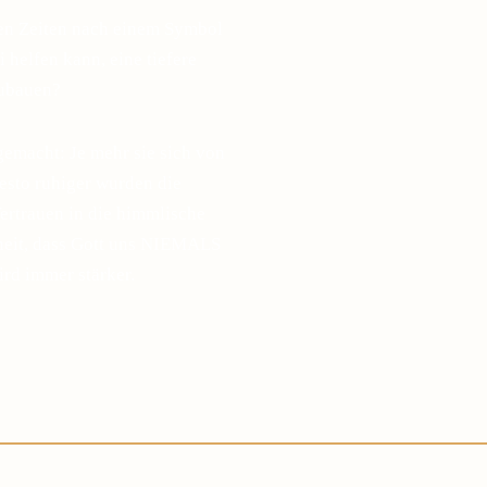
gen Zeiten nach einem Symbol
 helfen kann, eine tiefere
zubauen?
gemacht: Je mehr sie sich von
desto ruhiger wurden die
ertrauen in die himmlische
sheit, dass Gott uns NIEMALS
ird immer stärker.