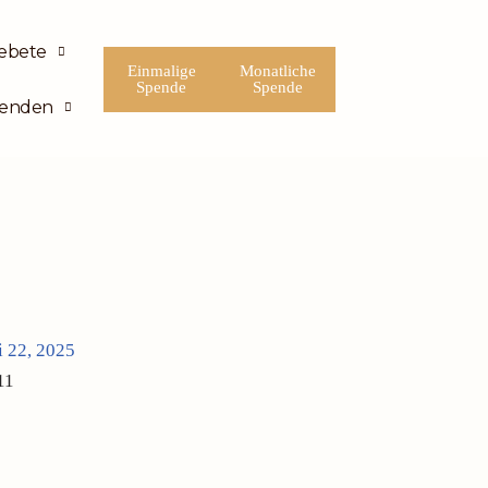
ebete
Einmalige
Monatliche
Spende
Spende
enden
i 22, 2025
11