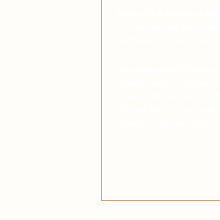
Suchen Sie in diesen unruhi
des Glaubens, das Ihnen dabei
Verbindung zu Pater Pio auf
Viele haben diese Erfahrung 
Pater Pio inspirieren ließen, 
Stürme in ihrem Leben. Das V
Hilfe wächst, und die Gewis
verlässt, komme was wolle, w