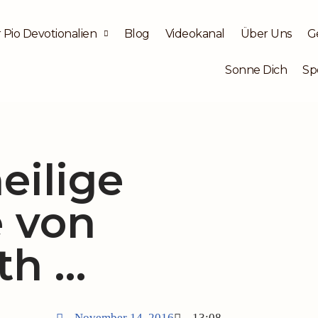
 Pio Devotionalien
Blog
Videokanal
Über Uns
G
Sonne Dich
Sp
eilige
e von
th …
November 14, 2016
13:08