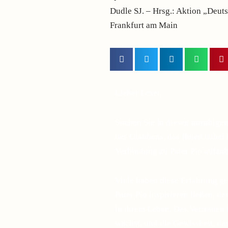
Dudle SJ. – Hrsg.: Aktion „Deut
Frankfurt am Main
Lieber Leser,
Suchen Sie in diesen unruhige
des Glaubens, das Ihnen dabei h
Verbindung zu Pater Pio aufzu
Viele haben diese Erfahrung ge
Pater Pio inspirieren ließen, d
in ihrem Leben. Das Vertrauen 
wächst, und die Gewissheit, d