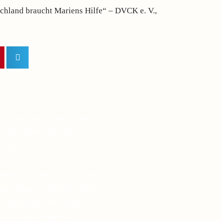
schland braucht Mariens Hilfe“ – DVCK e. V.,
n Zeiten nach einem Symbol
elfen kann, eine tiefere
bauen?
macht: Je mehr sie sich von
esto ruhiger wurden die Stürme
in die himmlische Hilfe
ass Gott uns NIEMALS