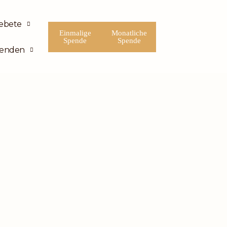
ebete
Einmalige
Monatliche
Spende
Spende
enden