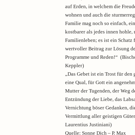
auf Erden, in welchem die Freude
wohnen und auch die sturmerreg
Familie mag noch so einfach, ei
kostbarer als jedes innen hohle
Familienleben; es ist ein Schatz
wertvoller Beitrag zur Lösung der
Programme und Reden!“ (Bisch
Keppler)
„Das Gebet ist ein Trost für den 
eine Qual, für Gott ein angenehm
Mutter der Tugenden, der Weg de
Entzündung der Liebe, das Labsal
Vernichtung böser Gedanken, die
Vermittlung aller geistigen Güte
Laurentius Justiniani)
Quelle: Sonne Dich – P. Max