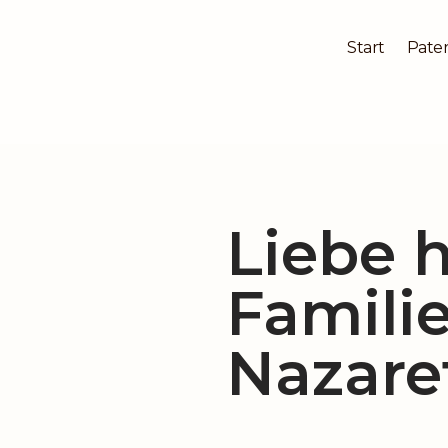
Start
Pater
Zum
Inhalt
springen
Liebe h
Famili
Nazare