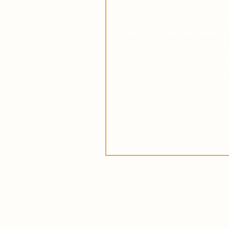
Viele haben diese Erfahrung 
Pater Pio inspirieren ließen, 
Stürme in ihrem Leben. Das V
Hilfe wächst, und die Gewis
verlässt, komme was wolle, w