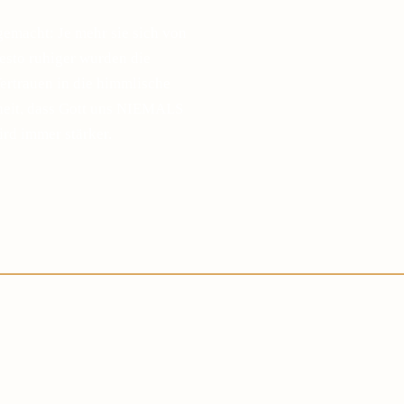
gemacht: Je mehr sie sich von
desto ruhiger wurden die
ertrauen in die himmlische
sheit, dass Gott uns NIEMALS
ird immer stärker.