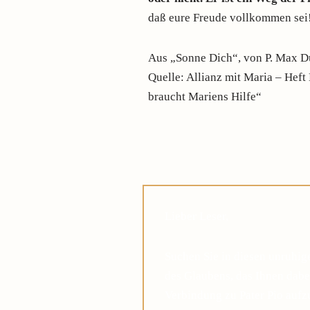
daß eure Freude vollkommen sei!
Aus „Sonne Dich“, von P. Max D
Quelle: Allianz mit Maria – Hef
braucht Mariens Hilfe“
Lieber Leser,
Suchen Sie in diesen unruhi
des Glaubens, das Ihnen dabei
Verbindung zu Pater Pio auf