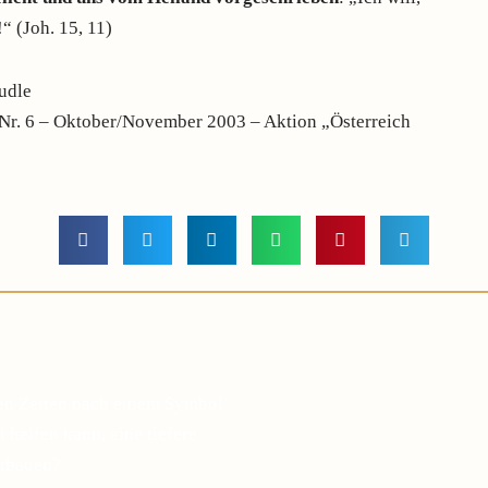
“ (Joh. 15, 11)
udle
t Nr. 6 – Oktober/November 2003 – Aktion „Österreich
gen Zeiten nach einem Symbol
 helfen kann, eine tiefere
zubauen?