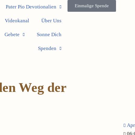
Einmalige Spende
Pater Pio Devotionalien
Videokanal
Über Uns
Gebete
Sonne Dich
Spenden
den Weg der
Apr
06: