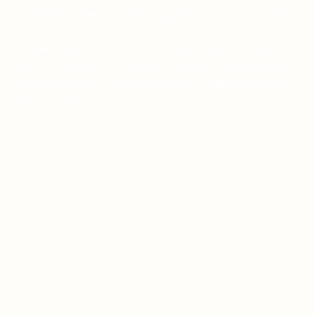
Viele haben diese Erfahrung gemacht: Je mehr sie
sich von Pater Pio inspirieren ließen, desto ruhiger
wurden die Stürme in ihrem Leben. Das Vertrauen in
die himmlische Hilfe wächst, und die Gewissheit, dass
Gott uns NIEMALS verlässt, komme was wolle, wird
immer stärker.