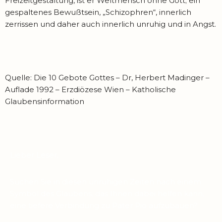
Freizeitgestaltung, ist er Weltmensch ohne Gott; ein
gespaltenes Bewußtsein, „Schizophren“, innerlich
zerrissen und daher auch innerlich unruhig und in Angst.
Quelle: Die 10 Gebote Gottes – Dr, Herbert Madinger –
Auflade 1992 – Erzdiözese Wien – Katholische
Glaubensinformation
Lieber Leser,
Suchen Sie in diesen unruhigen Zeiten nach einem
Symbol des Glaubens, das Ihnen dabei helfen kann,
eine tiefere Verbindung zu Pater Pio aufzubauen?