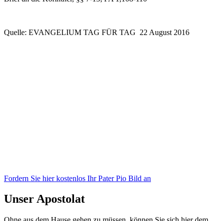
Quelle: EVANGELIUM TAG FÜR TAG 22 August 2016
Lieber Leser,
Suchen Sie in diesen unruhigen Zeiten nach einem Symbol des
Glaubens, das Ihnen dabei helfen kann, eine tiefere Verbindung zu
Pater Pio aufzubauen?
Viele haben diese Erfahrung gemacht: Je mehr sie sich von Pater Pio
inspirieren ließen, desto ruhiger wurden die Stürme in ihrem Leben.
Das Vertrauen in die himmlische Hilfe wächst, und die Gewissheit,
dass Gott uns NIEMALS verlässt, komme was wolle, wird immer
stärker.
Fordern Sie hier kostenlos Ihr Pater Pio Bild an
Unser Apostolat
Ohne aus dem Hause gehen zu müssen, können Sie sich hier dem