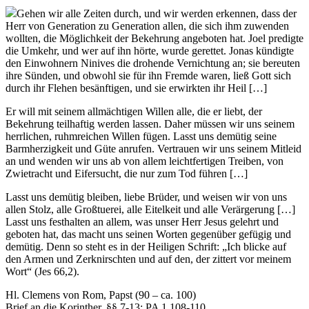
Gehen wir alle Zeiten durch, und wir werden erkennen, dass der
Herr von Generation zu Generation allen, die sich ihm zuwenden
wollten, die Möglichkeit der Bekehrung angeboten hat. Joel predigte
die Umkehr, und wer auf ihn hörte, wurde gerettet. Jonas kündigte
den Einwohnern Ninives die drohende Vernichtung an; sie bereuten
ihre Sünden, und obwohl sie für ihn Fremde waren, ließ Gott sich
durch ihr Flehen besänftigen, und sie erwirkten ihr Heil […]
Er will mit seinem allmächtigen Willen alle, die er liebt, der
Bekehrung teilhaftig werden lassen. Daher müssen wir uns seinem
herrlichen, ruhmreichen Willen fügen. Lasst uns demütig seine
Barmherzigkeit und Güte anrufen. Vertrauen wir uns seinem Mitleid
an und wenden wir uns ab von allem leichtfertigen Treiben, von
Zwietracht und Eifersucht, die nur zum Tod führen […]
Lasst uns demütig bleiben, liebe Brüder, und weisen wir von uns
allen Stolz, alle Großtuerei, alle Eitelkeit und alle Verärgerung […]
Lasst uns festhalten an allem, was unser Herr Jesus gelehrt und
geboten hat, das macht uns seinen Worten gegenüber gefügig und
demütig. Denn so steht es in der Heiligen Schrift: „Ich blicke auf
den Armen und Zerknirschten und auf den, der zittert vor meinem
Wort“ (Jes 66,2).
Hl. Clemens von Rom, Papst (90 – ca. 100)
Brief an die Korinther, §§ 7-13; PA 1,108-110