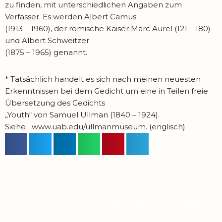
zu finden, mit unterschiedlichen Angaben zum
Verfasser. Es werden Albert Camus
(1913 – 1960), der römische Kaiser Marc Aurel (121 – 180)
und Albert Schweitzer
(1875 – 1965) genannt.
* Tatsächlich handelt es sich nach meinen neuesten
Erkenntnissen bei dem Gedicht um eine in Teilen freie
Übersetzung des Gedichts
„Youth“ von Samuel Ullman (1840 – 1924).
Siehe www.uab.edu/ullmanmuseum. (englisch)
Lieber Leser,
Suchen Sie in diesen unruhigen Zeiten nach einem
Symbol des Glaubens, das Ihnen dabei helfen kann,