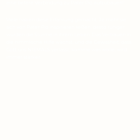
eine tiefere Verbindung zu Pater Pio aufzubauen?
Viele haben diese Erfahrung gemacht: Je mehr sie
sich von Pater Pio inspirieren ließen, desto ruhiger
wurden die Stürme in ihrem Leben. Das Vertrauen in
die himmlische Hilfe wächst, und die Gewissheit, dass
Gott uns NIEMALS verlässt, komme was wolle, wird
immer stärker.