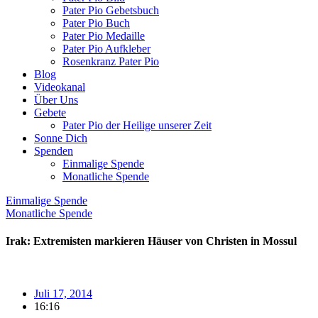
Pater Pio Gebetsbuch
Pater Pio Buch
Pater Pio Medaille
Pater Pio Aufkleber
Rosenkranz Pater Pio
Blog
Videokanal
Über Uns
Gebete
Pater Pio der Heilige unserer Zeit
Sonne Dich
Spenden
Einmalige Spende
Monatliche Spende
Einmalige Spende
Monatliche Spende
Irak: Extremisten markieren Häuser von Christen in Mossul
Juli 17, 2014
16:16