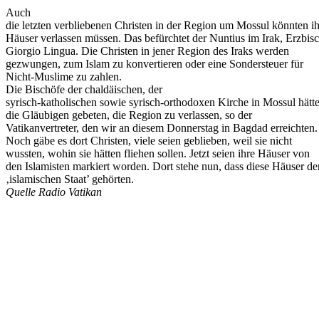
Auch
die letzten verbliebenen Christen in der Region um Mossul könnten i
Häuser verlassen müssen. Das befürchtet der Nuntius im Irak, Erzbis
Giorgio Lingua. Die Christen in jener Region des Iraks werden
gezwungen, zum Islam zu konvertieren oder eine Sondersteuer für
Nicht-Muslime zu zahlen.
Die Bischöfe der chaldäischen, der
syrisch-katholischen sowie syrisch-orthodoxen Kirche in Mossul hätt
die Gläubigen gebeten, die Region zu verlassen, so der
Vatikanvertreter, den wir an diesem Donnerstag in Bagdad erreichten.
Noch gäbe es dort Christen, viele seien geblieben, weil sie nicht
wussten, wohin sie hätten fliehen sollen. Jetzt seien ihre Häuser von
den Islamisten markiert worden. Dort stehe nun, dass diese Häuser d
‚islamischen Staat’ gehörten.
Quelle Radio Vatikan
Lieber Leser,
Suchen Sie in diesen unruhigen Zeiten nach einem Symbol des Glauben
aufzubauen?
Viele haben diese Erfahrung gemacht: Je mehr sie sich von Pater Pio 
Vertrauen in die himmlische Hilfe wächst, und die Gewissheit, dass