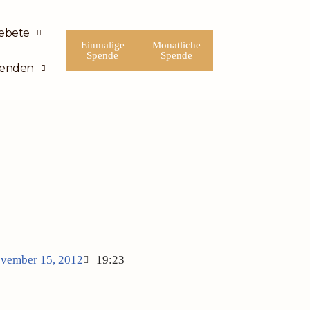
ebete
Einmalige
Monatliche
Spende
Spende
enden
vember 15, 2012
19:23