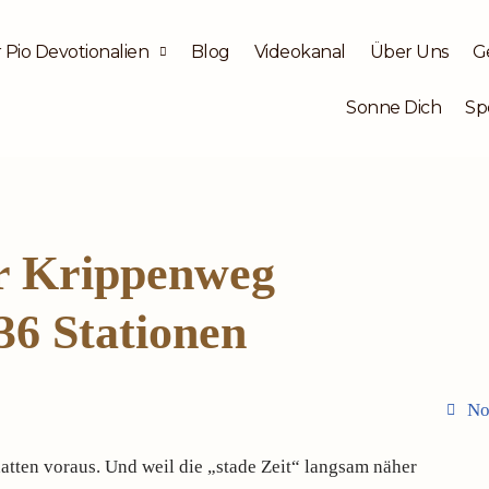
 Pio Devotionalien
Blog
Videokanal
Über Uns
G
Sonne Dich
Sp
er Krippenweg
36 Stationen
No
atten voraus. Und weil die „stade Zeit“ langsam näher