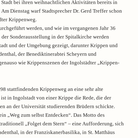
e Stadt bei ihren weihnachtlichen Aktivitäten bereits in
. Am Dienstag warf Stadtsprecher Dr. Gerd Treffer schon
ädter Krippenweg.
urchgeführt werden, und wie im vergangenen Jahr 36
 der Sonderausstellung in der Spitalkirche werden
tadt und der Umgebung gezeigt, darunter Krippen und
denthal, der Benediktinerabtei Scheyern und
genauso wie Krippenszenen der Ingolstädter „Krippen-
998 stattfindenden Krippenweg an eine sehr alte
st in Ingolstadt von einer Krippe die Rede, die der
en an der Universität studierenden Brüdern schickte.
 ein „Weg zum selbst Entdecken“. Das Motto des
traditionell „Folget dem Stern“ – eine Aufforderung, sich
denthal, in der Franziskanerbasilika, in St. Matthäus