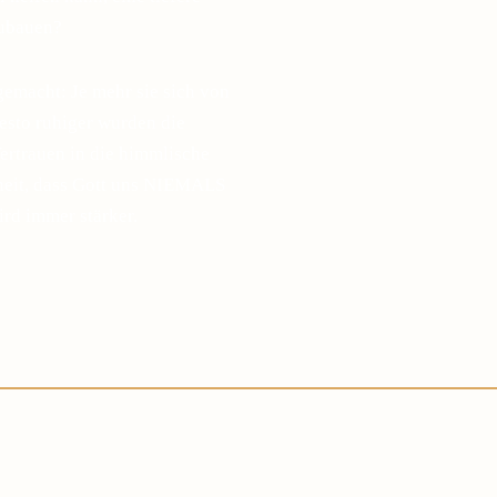
zubauen?
gemacht: Je mehr sie sich von
desto ruhiger wurden die
ertrauen in die himmlische
sheit, dass Gott uns NIEMALS
ird immer stärker.