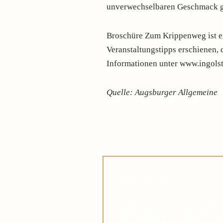
unverwechselbaren Geschmack g
Broschüre Zum Krippenweg ist ei
Veranstaltungstipps erschienen, da
Informationen unter www.ingols
Quelle: Augsburger Allgemeine
Lieber Leser,
Suchen Sie in diesen unruhi
des Glaubens, das Ihnen dabei