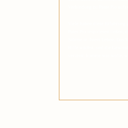
Verbindung zu Pater Pio auf
Viele haben diese Erfahrung 
Pater Pio inspirieren ließen, 
Stürme in ihrem Leben. Das V
Hilfe wächst, und die Gewis
verlässt, komme was wolle, w