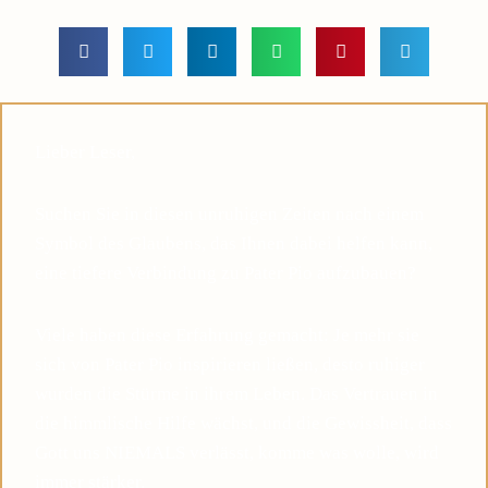
Lieber Leser,
Suchen Sie in diesen unruhigen Zeiten nach einem
Symbol des Glaubens, das Ihnen dabei helfen kann,
eine tiefere Verbindung zu Pater Pio aufzubauen?
Viele haben diese Erfahrung gemacht: Je mehr sie
sich von Pater Pio inspirieren ließen, desto ruhiger
wurden die Stürme in ihrem Leben. Das Vertrauen in
die himmlische Hilfe wächst, und die Gewissheit, dass
Gott uns NIEMALS verlässt, komme was wolle, wird
immer stärker.