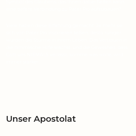
Symbol des Glaubens, das Ihnen dabei helfen kann,
eine tiefere Verbindung zu Pater Pio aufzubauen?
Viele haben diese Erfahrung gemacht: Je mehr sie
sich von Pater Pio inspirieren ließen, desto ruhiger
wurden die Stürme in ihrem Leben. Das Vertrauen in
die himmlische Hilfe wächst, und die Gewissheit, dass
Gott uns NIEMALS verlässt, komme was wolle, wird
immer stärker.
Unser Apostolat