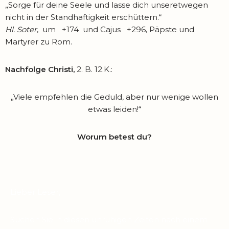
„Sorge für deine Seele und lasse dich unseretwegen
nicht in der Standhaftigkeit erschüttern.“
Hl. Soter
, um +174 und Cajus +296, Päpste und
Martyrer zu Rom.
Nachfolge Christi,
2. B. 12.K.:
„Viele empfehlen die Geduld, aber nur wenige wollen
etwas leiden!“
Worum betest du?
Lieber Leser,
Suchen Sie in diesen unruhigen Zeiten nach einem