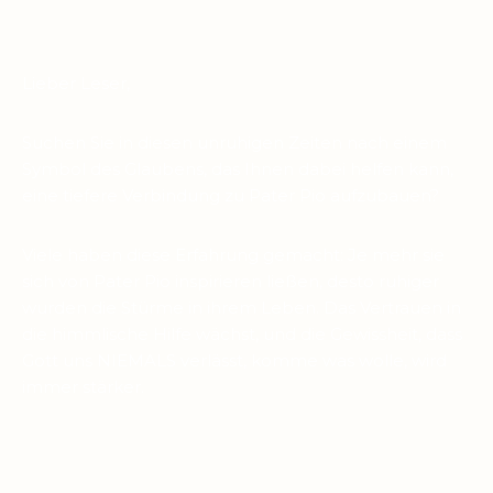
Lieber Leser,
Suchen Sie in diesen unruhigen Zeiten nach einem
Symbol des Glaubens, das Ihnen dabei helfen kann,
eine tiefere Verbindung zu Pater Pio aufzubauen?
Viele haben diese Erfahrung gemacht: Je mehr sie
sich von Pater Pio inspirieren ließen, desto ruhiger
wurden die Stürme in ihrem Leben. Das Vertrauen in
die himmlische Hilfe wächst, und die Gewissheit, dass
Gott uns NIEMALS verlässt, komme was wolle, wird
immer stärker.