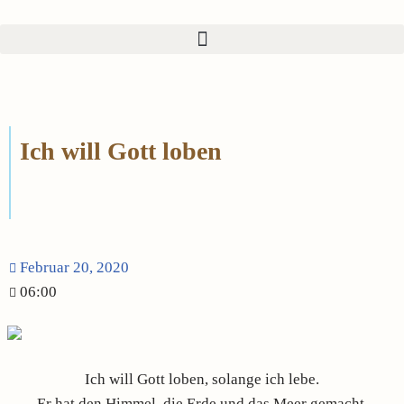
Zum
Inhalt
springen
Ich will Gott loben
Februar 20, 2020
06:00
Ich will Gott loben, solange ich lebe.
Er hat den Himmel, die Erde und das Meer gemacht.