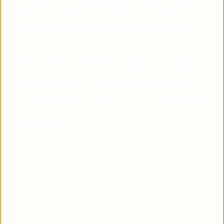
Suchen Sie in diesen unruhigen Zeiten nach einem
Symbol des Glaubens, das Ihnen dabei helfen kann,
eine tiefere Verbindung zu Pater Pio aufzubauen?
Viele haben diese Erfahrung gemacht: Je mehr sie
sich von Pater Pio inspirieren ließen, desto ruhiger
wurden die Stürme in ihrem Leben. Das Vertrauen in
die himmlische Hilfe wächst, und die Gewissheit, dass
Gott uns NIEMALS verlässt, komme was wolle, wird
immer stärker.