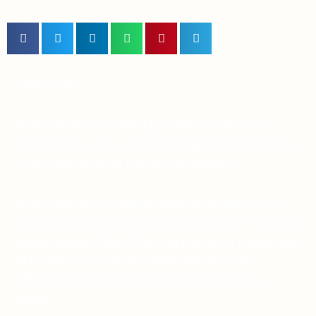
Lieber Leser,
Suchen Sie in diesen unruhigen Zeiten nach einem
Symbol des Glaubens, das Ihnen dabei helfen kann, eine
tiefere Verbindung zu Pater Pio aufzubauen?
Viele haben diese Erfahrung gemacht: Je mehr sie sich
von Pater Pio inspirieren ließen, desto ruhiger wurden die
Stürme in ihrem Leben. Das Vertrauen in die himmlische
Hilfe wächst, und die Gewissheit, dass Gott uns
NIEMALS verlässt, komme was wolle, wird immer
stärker.