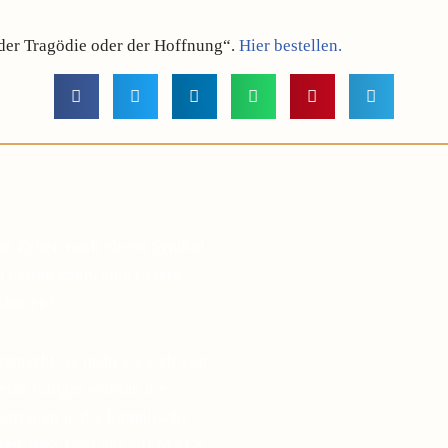
der Tragödie oder der Hoffnung“.
Hier bestellen.
gen Zeiten nach einem Symbol
 helfen kann, eine tiefere
zubauen?
gemacht: Je mehr sie sich von
desto ruhiger wurden die
ertrauen in die himmlische
sheit, dass Gott uns NIEMALS