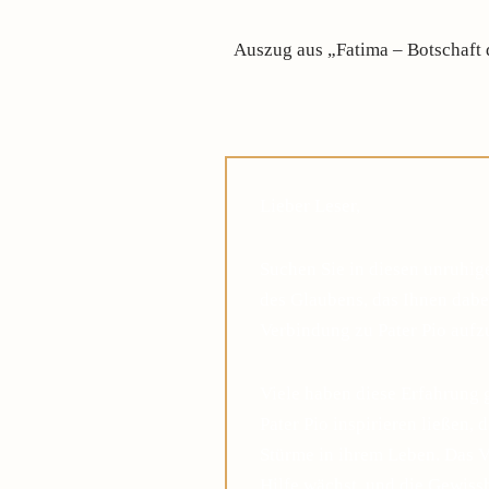
Auszug aus „Fatima – Botschaft 
Lieber Leser,
Suchen Sie in diesen unruhi
des Glaubens, das Ihnen dabei
Verbindung zu Pater Pio auf
Viele haben diese Erfahrung 
Pater Pio inspirieren ließen, 
Stürme in ihrem Leben. Das V
Hilfe wächst, und die Gewis