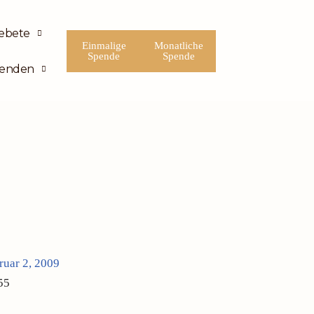
ebete
Einmalige
Monatliche
Spende
Spende
enden
ruar 2, 2009
55