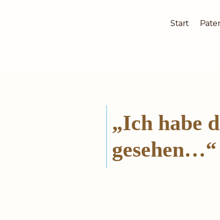
Start
Pater
Zum
Inhalt
springen
„Ich habe d
gesehen…“