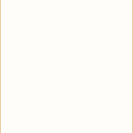
Lieber Leser,
Suchen Sie in diesen unruhigen Zeiten nach einem
Symbol des Glaubens, das Ihnen dabei helfen kann,
eine tiefere Verbindung zu Pater Pio aufzubauen?
Viele haben diese Erfahrung gemacht: Je mehr sie
sich von Pater Pio inspirieren ließen, desto ruhiger
wurden die Stürme in ihrem Leben. Das Vertrauen in
die himmlische Hilfe wächst, und die Gewissheit, dass
Gott uns NIEMALS verlässt, komme was wolle, wird
immer stärker.