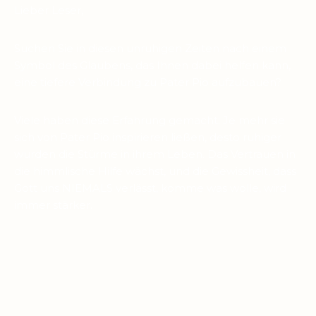
Lieber Leser,
Suchen Sie in diesen unruhigen Zeiten nach einem
Symbol des Glaubens, das Ihnen dabei helfen kann,
eine tiefere Verbindung zu Pater Pio aufzubauen?
Viele haben diese Erfahrung gemacht: Je mehr sie
sich von Pater Pio inspirieren ließen, desto ruhiger
wurden die Stürme in ihrem Leben. Das Vertrauen in
die himmlische Hilfe wächst, und die Gewissheit, dass
Gott uns NIEMALS verlässt, komme was wolle, wird
immer stärker.