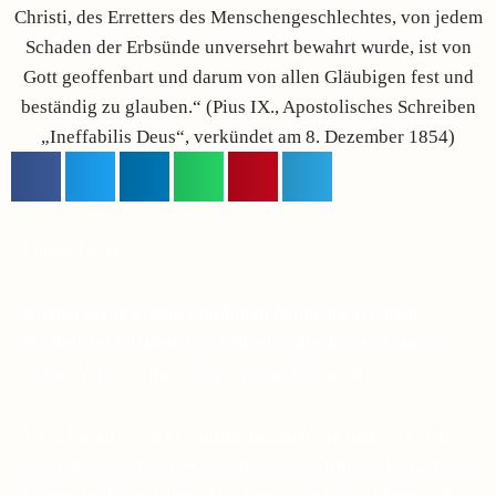
Christi, des Erretters des Menschengeschlechtes, von jedem
Schaden der Erbsünde unversehrt bewahrt wurde, ist von
Gott geoffenbart und darum von allen Gläubigen fest und
beständig zu glauben.“ (Pius IX., Apostolisches Schreiben
„Ineffabilis Deus“, verkündet am 8. Dezember 1854)
Lieber Leser,
Suchen Sie in diesen unruhigen Zeiten nach einem
Symbol des Glaubens, das Ihnen dabei helfen kann, eine
tiefere Verbindung zu Pater Pio aufzubauen?
Viele haben diese Erfahrung gemacht: Je mehr sie sich
von Pater Pio inspirieren ließen, desto ruhiger wurden die
Stürme in ihrem Leben. Das Vertrauen in die himmlische