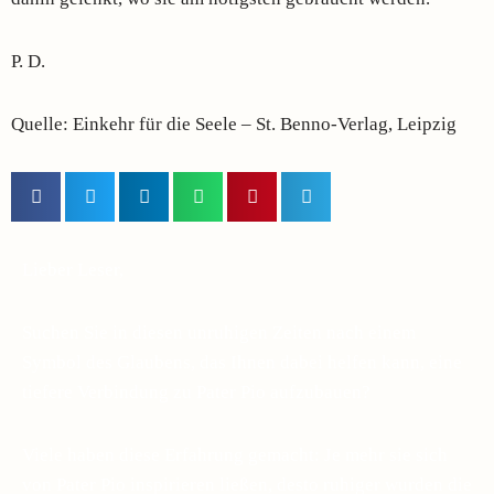
P. D.
Quelle: Einkehr für die Seele – St. Benno-Verlag, Leipzig
Lieber Leser,
Suchen Sie in diesen unruhigen Zeiten nach einem
Symbol des Glaubens, das Ihnen dabei helfen kann, eine
tiefere Verbindung zu Pater Pio aufzubauen?
Viele haben diese Erfahrung gemacht: Je mehr sie sich
von Pater Pio inspirieren ließen, desto ruhiger wurden die