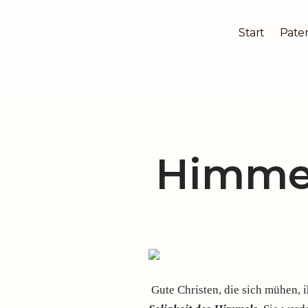
Start
Pater
Zum
Inhalt
springen
Himme
Gute Christen, die sich mühen, i