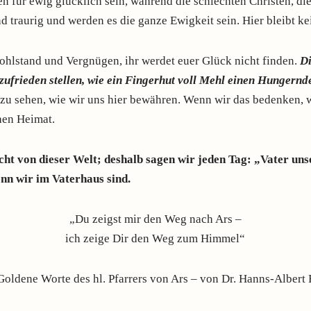
n für ewig glücklich sein, während die schlechten Christen, d
nd traurig und werden es die ganze Ewigkeit sein. Hier bleibt ke
ohlstand und Vergnügen, ihr werdet euer Glück nicht finden.
Di
zufrieden stellen, wie ein Fingerhut voll Mehl einen Hungernd
m zu sehen, wie wir uns hier bewähren. Wenn wir das bedenken, 
hen Heimat.
nicht von dieser Welt; deshalb sagen wir jeden Tag: „Vater u
nn wir im Vaterhaus sind.
„Du zeigst mir den Weg nach Ars –
ich zeige Dir den Weg zum Himmel“
 Goldene Worte des hl. Pfarrers von Ars – von Dr. Hanns-Albert