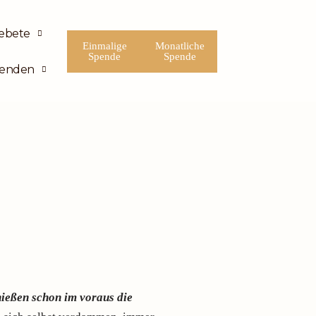
ebete
Einmalige
Monatliche
Spende
Spende
enden
nießen schon im voraus die