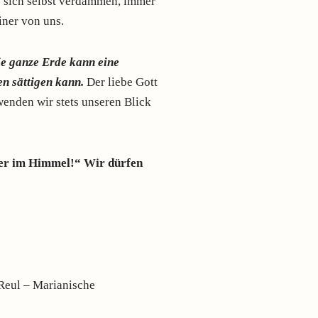
ie sich selbst verdammen, immer
iner von uns.
e ganze Erde kann eine
en sättigen kann.
Der liebe Gott
wenden wir stets unseren Blick
nser im Himmel!“ Wir dürfen
 Reul – Marianische