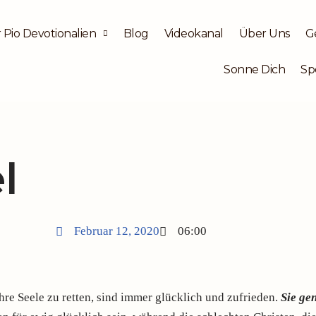
 Pio Devotionalien
Blog
Videokanal
Über Uns
G
Sonne Dich
Sp
l
Februar 12, 2020
06:00
hre Seele zu retten, sind immer glücklich und zufrieden.
Sie ge