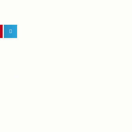
n Zeiten nach einem Symbol
elfen kann, eine tiefere
bauen?
macht: Je mehr sie sich von
esto ruhiger wurden die Stürme
in die himmlische Hilfe
ass Gott uns NIEMALS