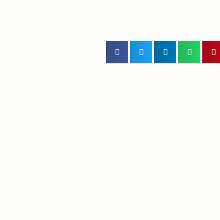
Lieber Leser,
Suchen Sie in diesen unruhige
des Glaubens, das Ihnen dabei h
Verbindung zu Pater Pio aufzu
Viele haben diese Erfahrung ge
Pater Pio inspirieren ließen, d
in ihrem Leben. Das Vertrauen 
wächst, und die Gewissheit, d