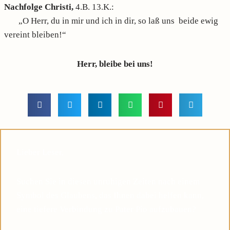
Nachfolge Christi,
4.B. 13.K.:
„O Herr, du in mir und ich in dir, so laß uns beide ewig
vereint bleiben!“
Herr, bleibe bei uns!
Lieber Leser,
Suchen Sie in diesen unruhigen Zeiten nach einem
Symbol des Glaubens, das Ihnen dabei helfen kann,
eine tiefere Verbindung zu Pater Pio aufzubauen?