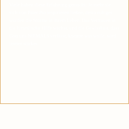
Viele haben diese Erfahrung gemacht: Je mehr sie
sich von Pater Pio inspirieren ließen, desto ruhiger
wurden die Stürme in ihrem Leben. Das Vertrauen in
die himmlische Hilfe wächst, und die Gewissheit, dass
Gott uns NIEMALS verlässt, komme was wolle, wird
immer stärker.