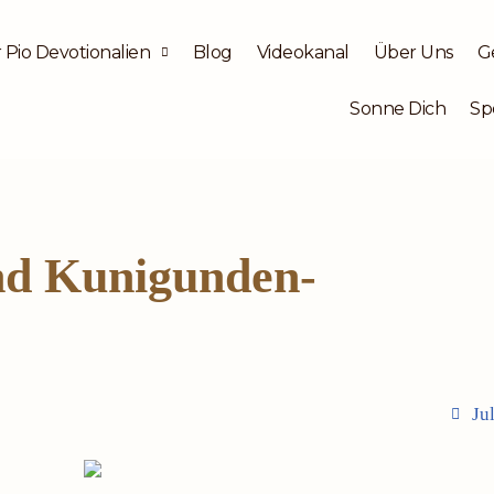
 Pio Devotionalien
Blog
Videokanal
Über Uns
G
Sonne Dich
Sp
nd Kunigunden-
Ju