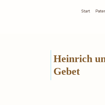
Start
Pater
Zum
Inhalt
springen
Heinrich u
Gebet