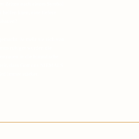
gen Zeiten nach einem Symbol
 helfen kann, eine tiefere
zubauen?
gemacht: Je mehr sie sich von
desto ruhiger wurden die
ertrauen in die himmlische
sheit, dass Gott uns NIEMALS
ird immer stärker.