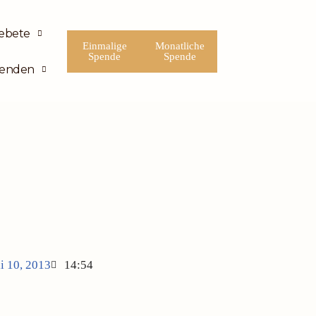
ebete
Einmalige
Monatliche
Spende
Spende
enden
li 10, 2013
14:54