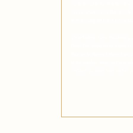
Suchen Sie in diesen unruhi
des Glaubens, das Ihnen dabei
Verbindung zu Pater Pio auf
Viele haben diese Erfahrung 
Pater Pio inspirieren ließen, 
Stürme in ihrem Leben. Das V
Hilfe wächst, und die Gewis
verlässt, komme was wolle, w