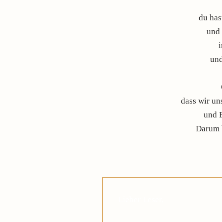
du has
und
und
dass wir un
und 
Darum b
Lieber Leser,