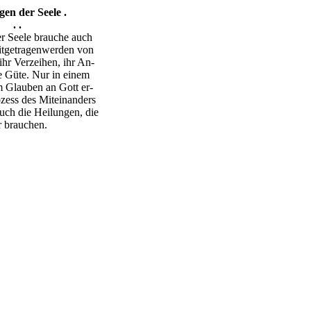
gen der Seele .
. .
r Seele brauche auch
tgetragenwerden von
ihr Verzeihen, ihr An-
e Güte. Nur in einem
 Glauben an Gott er-
ozess des Miteinanders
uch die Heilungen, die
r brauchen.
s, das Ihnen dabei helfen kann, eine tiefere Verbindung zu Pater Pio
inspirieren ließen, desto ruhiger wurden die Stürme in ihrem Leben. Da
 Gott uns NIEMALS verlässt, komme was wolle, wird immer stärker.