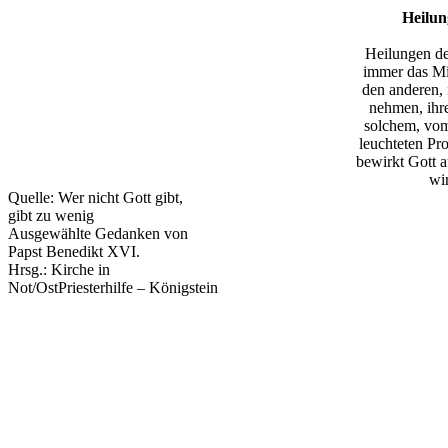
Heilun
Heilungen de
immer das Mi
den anderen, 
nehmen, ihr
solchem, vom
leuchteten Pr
bewirkt Gott a
wi
Quelle: Wer nicht Gott gibt,
gibt zu wenig
Ausgewählte Gedanken von
Papst Benedikt XVI.
Hrsg.: Kirche in
Not/OstPriesterhilfe – Königstein
Lieber Leser,
Suchen Sie in diesen unruhigen Zeiten nach einem Symbol des Glauben
aufzubauen?
Viele haben diese Erfahrung gemacht: Je mehr sie sich von Pater Pio 
Vertrauen in die himmlische Hilfe wächst, und die Gewissheit, dass