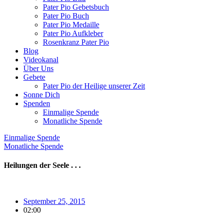
Pater Pio Gebetsbuch
Pater Pio Buch
Pater Pio Medaille
Pater Pio Aufkleber
Rosenkranz Pater Pio
Blog
Videokanal
Über Uns
Gebete
Pater Pio der Heilige unserer Zeit
Sonne Dich
Spenden
Einmalige Spende
Monatliche Spende
Einmalige Spende
Monatliche Spende
Heilungen der Seele . . .
September 25, 2015
02:00