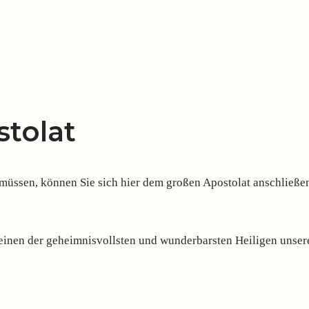
ass Gott uns NIEMALS
d immer stärker.
tolat
ssen, können Sie sich hier dem großen Apostolat anschließen,
 einen der geheimnisvollsten und wunderbarsten Heiligen unsere