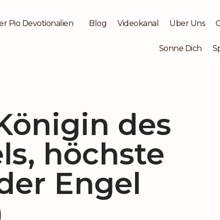
er Pio Devotionalien
Blog
Videokanal
Über Uns
Sonne Dich
S
Königin des
s, höchste
 der Engel
)