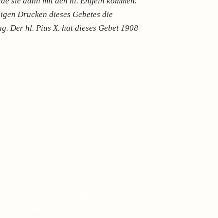
de sie dann mit den hl. Engeln kommen.
ligen Drucken dieses Gebetes die
. Der hl. Pius X. hat dieses Gebet 1908
n Zeiten nach einem Symbol
elfen kann, eine tiefere
bauen?
macht: Je mehr sie sich von
esto ruhiger wurden die Stürme
in die himmlische Hilfe