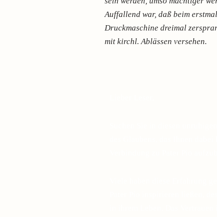
sein werden, umso mächtiger wer
Auffallend war, daß beim erstma
Druckmaschine dreimal zersprang
mit kirchl. Ablässen versehen.
Lieber Leser,
Suchen Sie in diesen unruhige
des Glaubens, das Ihnen dabei h
Verbindung zu Pater Pio aufzu
Viele haben diese Erfahrung ge
Pater Pio inspirieren ließen, d
in ihrem Leben. Das Vertrauen 