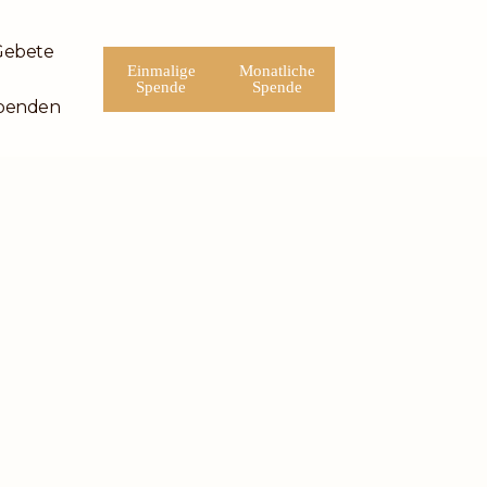
Gebete
Einmalige
Monatliche
Spende
Spende
penden