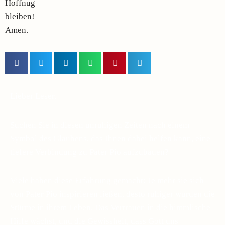
Hoffnug
bleiben!
Amen.
Lieber Leser,
Suchen Sie in diesen unruhigen Zeiten nach einem
Symbol des Glaubens, das Ihnen dabei helfen kann, eine
tiefere Verbindung zu Pater Pio aufzubauen?
Viele haben diese Erfahrung gemacht: Je mehr sie sich
von Pater Pio inspirieren ließen, desto ruhiger wurden die
Stürme in ihrem Leben. Das Vertrauen in die himmlische
Hilfe wächst, und die Gewissheit, dass Gott uns