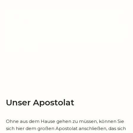
Viele haben diese Erfahrung gemacht: Je mehr sie
sich von Pater Pio inspirieren ließen, desto ruhiger
wurden die Stürme in ihrem Leben. Das Vertrauen in
die himmlische Hilfe wächst, und die Gewissheit, dass
Gott uns NIEMALS verlässt, komme was wolle, wird
immer stärker.
Unser Apostolat
Ohne aus dem Hause gehen zu müssen, können Sie
sich hier dem großen Apostolat anschließen, das sich