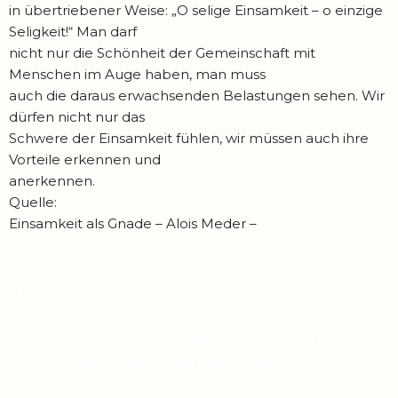
in übertriebener Weise: „O selige Einsamkeit – o einzige
Seligkeit!“ Man darf
nicht nur die Schönheit der Gemeinschaft mit
Menschen im Auge haben, man muss
auch die daraus erwachsenden Belastungen sehen. Wir
dürfen nicht nur das
Schwere der Einsamkeit fühlen, wir müssen auch ihre
Vorteile erkennen und
anerkennen.
Quelle:
Einsamkeit als Gnade – Alois Meder –
Lieber Leser,
Suchen Sie in diesen unruhigen Zeiten nach einem
Symbol des Glaubens, das Ihnen dabei helfen kann,
eine tiefere Verbindung zu Pater Pio aufzubauen?