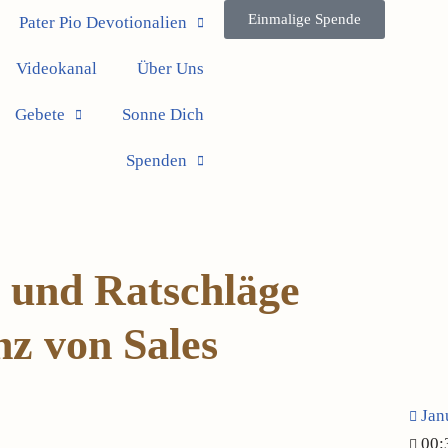
Einmalige Spende
Pater Pio Devotionalien
Videokanal
Über Uns
Gebete
Sonne Dich
Spenden
 und Ratschläge
nz von Sales
Jan
00: