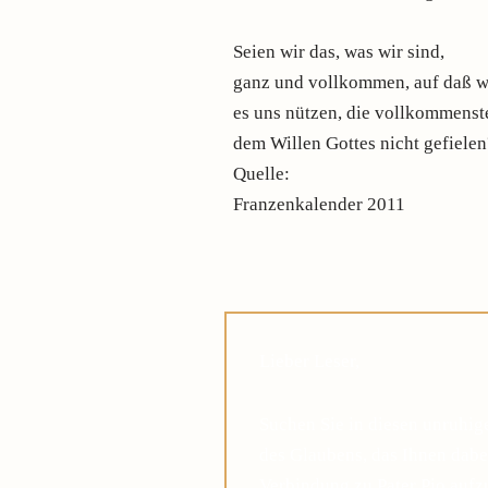
Seien wir das, was wir sind,
ganz und vollkommen, auf daß wi
es uns nützen, die vollkommens
dem Willen Gottes nicht gefielen
Quelle:
Franzenkalender 2011
Lieber Leser,
Suchen Sie in diesen unruhi
des Glaubens, das Ihnen dabei
Verbindung zu Pater Pio auf