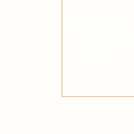
Viele haben diese Erfahrung 
Pater Pio inspirieren ließen, 
Stürme in ihrem Leben. Das V
Hilfe wächst, und die Gewis
verlässt, komme was wolle, w