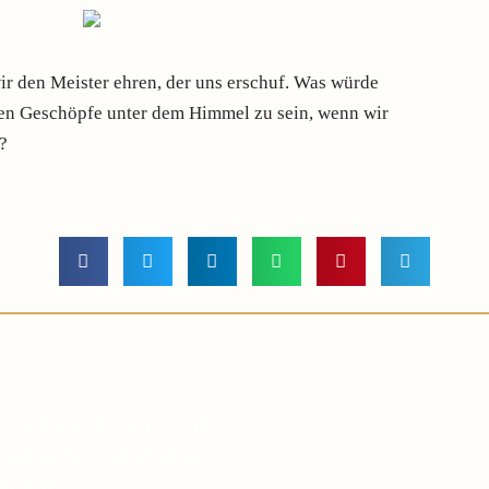
r den Meister ehren, der uns erschuf. Was würde
ten Geschöpfe unter dem Himmel zu sein, wenn wir
?
gen Zeiten nach einem Symbol
 helfen kann, eine tiefere
zubauen?