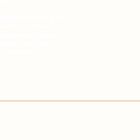
gemacht: Je mehr sie sich von
desto ruhiger wurden die
ertrauen in die himmlische
sheit, dass Gott uns NIEMALS
ird immer stärker.