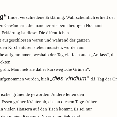
g“
findet verschiedene Erklärung. Wahrscheinlich erhielt der
en Gewändern, die mancherorts beim heutigen Hochamt
Erklärung ist diese: Die öffentlichen
he ausgeschlossen waren und während der ganzen
 den Kirchentüren stehen mussten, wurden am
he aufgenommen, weshalb der Tag vielfach auch „Antlass“, d.i.
ückten
gsgrün. Man hieß sie daher kurzweg „die Grünen“,
„dies viridium“
 aufgenommen wurden, hieß
, d.i. Tag der 
rische, grünende geworden. Andere leiten den
ssen grüner Kräuter ab, das an diesem Tage früher
in vielen Häusern auf den Tisch kommt. Es sei nur
n den jungen Kressen-, Nissel- und Feldsalat,