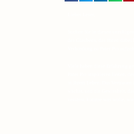
Lieber Leser,
Suchen Sie in diesen unruhige
des Glaubens, das Ihnen dabei h
Verbindung zu Pater Pio aufzu
Viele haben diese Erfahrung ge
Pater Pio inspirieren ließen, d
in ihrem Leben. Das Vertrauen 
wächst, und die Gewissheit, d
verlässt, komme was wolle, wir