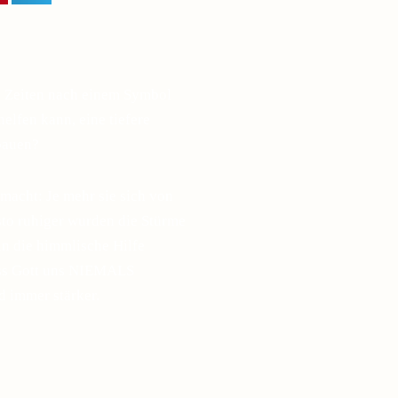
n Zeiten nach einem Symbol
elfen kann, eine tiefere
bauen?
macht: Je mehr sie sich von
esto ruhiger wurden die Stürme
in die himmlische Hilfe
ass Gott uns NIEMALS
d immer stärker.