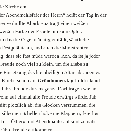
die Kirche am
er Abendmahlsfeier des Herrn“ heißt der Tag in der
her verhüllte Altarkreuz trägt einen weißen
r weißen Farbe der Freude hin zum Opfer.
in das die Orgel mächtig einfällt, sämtliche
Festgeläute an, und auch die Ministranten
ig, dass sie fast müde werden. Ach, da ist ja jeder
 Freude noch viel zu klein, um die Liebe zu
die Einsetzung des hochheiligen Altarsakramentes
ie Kirche schon am
Gründonnerstag
frohlockend
d ihre Freude durchs ganze Dorf tragen wie an
wenn auf einmal alle Freude erwürgt würde. Jäh
eißt plötzlich ab, die Glocken verstummen, die
 silbernen Schellen hölzerne Klappern; feierlos
mt fort. Ölberg und Abendmahlssaal sind zu nahe
trübte Freude aufkommen.