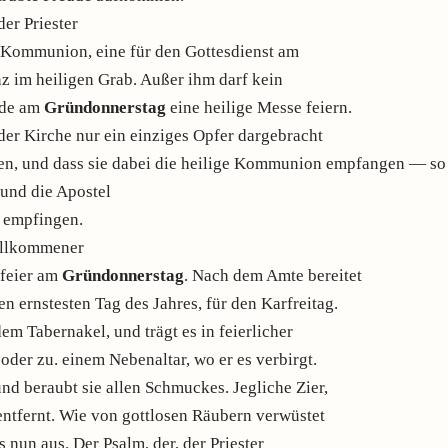
er Priester
ne Kommunion, eine für den Gottesdienst am
nz im heiligen Grab. Außer ihm darf kein
nde am
Gründonnerstag
eine heilige Messe feiern.
eder Kirche nur ein einziges Opfer dargebracht
nen, und dass sie dabei die heilige Kommunion empfangen — s
 und die Apostel
 empfingen.
ollkommener
hfeier am
Gründonnerstag
. Nach dem Amte bereitet
en ernstesten Tag des Jahres, für den Karfreitag.
em Tabernakel, und trägt es in feierlicher
 oder zu. einem Nebenaltar, wo er es verbirgt.
und beraubt sie allen Schmuckes. Jegliche Zier,
entfernt. Wie von gottlosen Räubern verwüstet
s nun aus. Der Psalm, der, der Priester