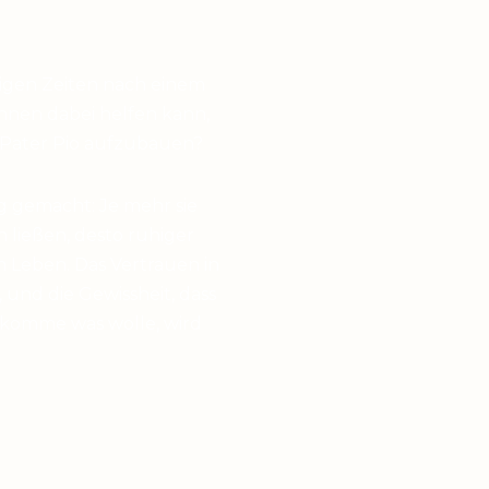
higen Zeiten nach einem
hnen dabei helfen kann,
 Pater Pio aufzubauen?
g gemacht: Je mehr sie
en ließen, desto ruhiger
 Leben. Das Vertrauen in
 und die Gewissheit, dass
 komme was wolle, wird