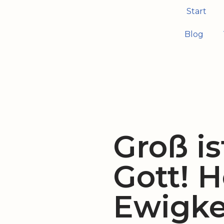
Start
Zum
Blog
Inhalt
springen
Groß is
Gott! H
Ewigkei