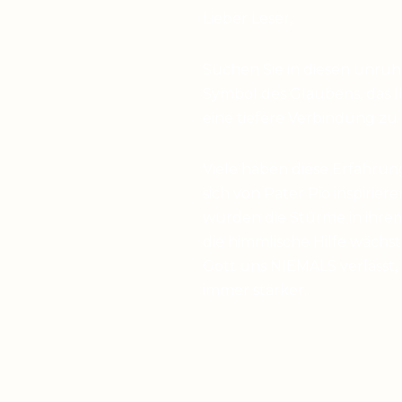
Lieber Leser,
Suchen Sie in diesen unru
Symbol des Glaubens, das I
eine tiefere Verbindung zu
Viele haben diese Erfahrun
sich von Pater Pio inspirier
wurden die Stürme in ihrem
die himmlische Hilfe wächst,
Gott uns NIEMALS verlässt,
immer stärker.