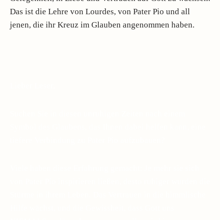
Das ist die Lehre von Lourdes, von Pater Pio und all
jenen, die ihr Kreuz im Glauben angenommen haben.
Lieber Leser,
Suchen Sie in diesen unruhigen Zeiten nach einem
Symbol des Glaubens, das Ihnen dabei helfen kann, eine
tiefere Verbindung zu Pater Pio aufzubauen?
Viele haben diese Erfahrung gemacht: Je mehr sie sich
von Pater Pio inspirieren ließen, desto ruhiger wurden die
Stürme in ihrem Leben. Das Vertrauen in die himmlische
Hilfe wächst, und die Gewissheit, dass Gott uns