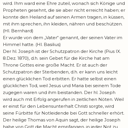
wird. Ihm ward eine Ehre zuteil, wonach sich Könige und
Propheten gesehnt, die sie aber nicht erreicht haben; er
konnte den Heiland auf seinen Armen tragen, in küssen,
mit ihm sprechen, ihn kleiden, nähren und beschützen.
(Hl. Bernhard)
Er wurde von dem „Vater“ genannt, der seinen Vater im
Himmel hatte. (Hl. Basilius)
Der hl. Joseph ist der Schutzpatron der Kirche (Pius IX.
8.Dez. 1870), d.h. sein Gebet für die Kirche hat am
Throne Gottes eine große Macht. Er ist auch der
Schutzpatron der Sterbenden, d.h. er kann uns leicht
einen glücklichen Tod erbitten. Er hatte selbst einen
glücklichen Tod, weil Jesus und Maria bei seinem Tode
zugegen waren und ihm beistanden. Der hl. Joseph
wird auch mit Erfolg angerufen in zeitlichen Nöten. Weil
er einst für den Lebensunterhalt Christi sorgte, wird
seine Fürbitte für Notleidende bei Gott schneller erhört.
Der heilige Thomas von Aquin sagt, der heilige Joseph
habe von Gott die Macht empfangen, in jeder Not zu