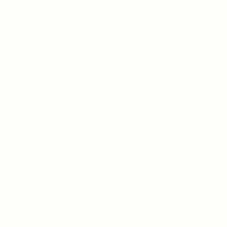
Lieber Leser,
Suchen Sie in diesen unruhigen Zeiten nach einem
Symbol des Glaubens, das Ihnen dabei helfen kann,
eine tiefere Verbindung zu Pater Pio aufzubauen?
Viele haben diese Erfahrung gemacht: Je mehr sie
sich von Pater Pio inspirieren ließen, desto ruhiger
wurden die Stürme in ihrem Leben. Das Vertrauen in
die himmlische Hilfe wächst, und die Gewissheit, dass
Gott uns NIEMALS verlässt, komme was wolle, wird
immer stärker.