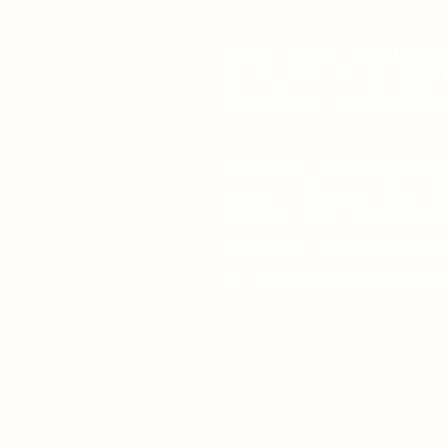
Suchen Sie in diesen unruhige
des Glaubens, das Ihnen dabei h
Verbindung zu Pater Pio aufzu
Viele haben diese Erfahrung ge
Pater Pio inspirieren ließen, d
in ihrem Leben. Das Vertrauen 
wächst, und die Gewissheit, d
verlässt, komme was wolle, wir