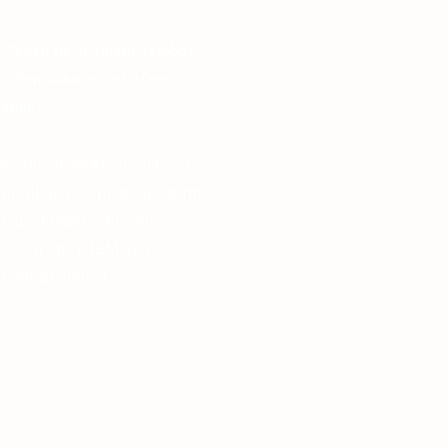
n Zeiten nach einem Symbol
elfen kann, eine tiefere
bauen?
macht: Je mehr sie sich von
esto ruhiger wurden die Stürme
in die himmlische Hilfe
ass Gott uns NIEMALS
d immer stärker.