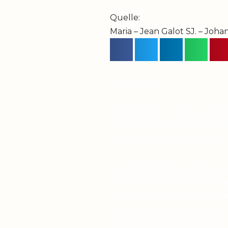
Quelle:
Maria – Jean Galot SJ. – Joh
Lieber Leser,
Suchen Sie in diesen unru
Symbol des Glaubens, das I
eine tiefere Verbindung zu
Viele haben diese Erfahrun
sich von Pater Pio inspirier
wurden die Stürme in ihrem
die himmlische Hilfe wächst,
Gott uns NIEMALS verlässt,