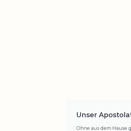
immer stärker.
Unser Apostola
Ohne aus dem Hause ge