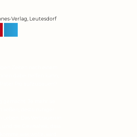
annes-Verlag, Leutesdorf
higen Zeiten nach einem
hnen dabei helfen kann,
 Pater Pio aufzubauen?
g gemacht: Je mehr sie
en ließen, desto ruhiger
 Leben. Das Vertrauen in
 und die Gewissheit, dass
 komme was wolle, wird