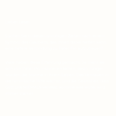
Lieber Leser,
Suchen Sie in diesen unruhigen Zeiten nach einem
Symbol des Glaubens, das Ihnen dabei helfen kann,
eine tiefere Verbindung zu Pater Pio aufzubauen?
Viele haben diese Erfahrung gemacht: Je mehr sie
sich von Pater Pio inspirieren ließen, desto ruhiger
wurden die Stürme in ihrem Leben. Das Vertrauen in
die himmlische Hilfe wächst, und die Gewissheit, dass
Gott uns NIEMALS verlässt, komme was wolle, wird
immer stärker.