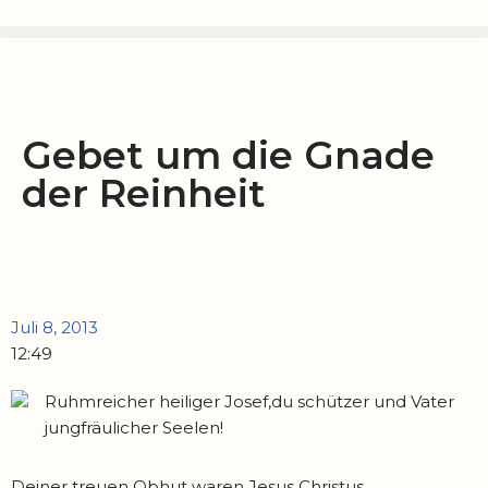
Zum
Inhalt
springen
Gebet um die Gnade
der Reinheit
Juli 8, 2013
12:49
Ruhmreicher heiliger Josef,du schützer und Vater
jungfräulicher Seelen!
Deiner treuen Obhut waren Jesus Christus,