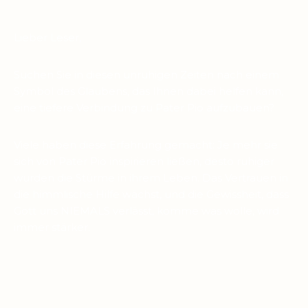
Lieber Leser,
Suchen Sie in diesen unruhigen Zeiten nach einem
Symbol des Glaubens, das Ihnen dabei helfen kann,
eine tiefere Verbindung zu Pater Pio aufzubauen?
Viele haben diese Erfahrung gemacht: Je mehr sie
sich von Pater Pio inspirieren ließen, desto ruhiger
wurden die Stürme in ihrem Leben. Das Vertrauen in
die himmlische Hilfe wächst, und die Gewissheit, dass
Gott uns NIEMALS verlässt, komme was wolle, wird
immer stärker.