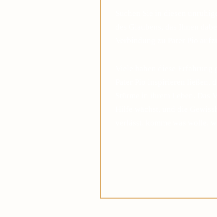
Suchen Sie in diesen unruhi
des Glaubens, das Ihnen dabei
Verbindung zu Pater Pio auf
Viele haben diese Erfahrung 
Pater Pio inspirieren ließen, 
Stürme in ihrem Leben. Das V
Hilfe wächst, und die Gewis
verlässt, komme was wolle, w