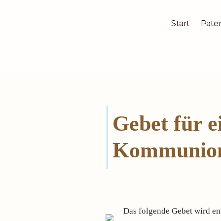
Start
Pater
Zum
Inhalt
springen
Gebet für ei
Kommunio
Das folgende Gebet wird em