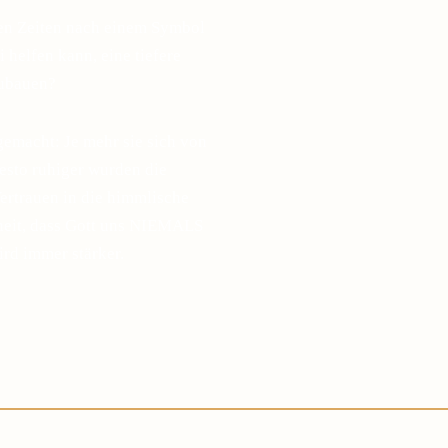
gen Zeiten nach einem Symbol
 helfen kann, eine tiefere
zubauen?
gemacht: Je mehr sie sich von
desto ruhiger wurden die
ertrauen in die himmlische
sheit, dass Gott uns NIEMALS
ird immer stärker.