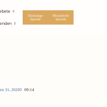
ebete
Einmalige
Monatliche
Spende
Spende
enden
rz 31, 2020
09:14