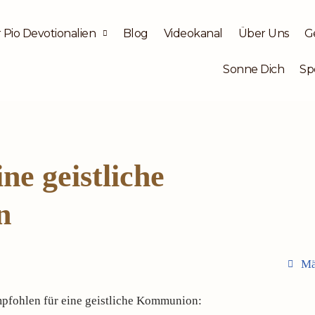
 Pio Devotionalien
Blog
Videokanal
Über Uns
G
Sonne Dich
Sp
ne geistliche
n
Mä
pfohlen für eine geistliche Kommunion: