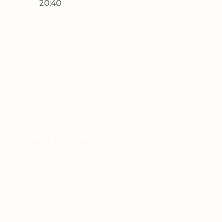
20:40
higen Zeiten nach einem
hnen dabei helfen kann,
 Pater Pio aufzubauen?
g gemacht: Je mehr sie
en ließen, desto ruhiger
 Leben. Das Vertrauen in
 und die Gewissheit, dass
 komme was wolle, wird