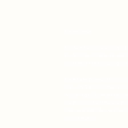
Lieber Leser,
Suchen Sie in diesen unru
Symbol des Glaubens, das I
eine tiefere Verbindung zu
Viele haben diese Erfahrun
sich von Pater Pio inspirier
wurden die Stürme in ihrem
die himmlische Hilfe wächst,
Gott uns NIEMALS verlässt,
immer stärker.