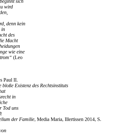
beginnt sich
au wird
den,
rd, denn kein
 in
acht des
die Macht
cheidungen
enge wie eine
Strom“
(Leo
 Paul II.
 bloße Existenz des Rechtsinstituts
hat
recht in
iche
er Tod uns
t
lium der Familie
, Media Maria, Illertissen 2014, S.
 von