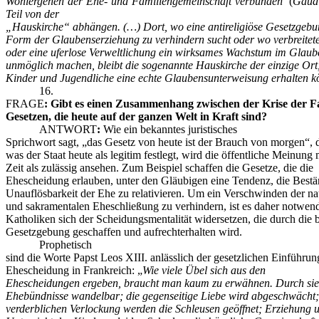
Wohlergehen der Ehe- und Familiengemeinschaft verbunden“
(
Gaudi
Teil von der
„Hauskirche“ abhängen. (…) Dort, wo eine antireligiöse Gesetzgebu
Form der Glaubenserziehung zu verhindern sucht oder wo verbreite
oder eine uferlose Verweltlichung ein wirksames Wachstum im Glaub
unmöglich machen, bleibt die sogenannte Hauskirche der einzige Ort
Kinder und Jugendliche eine echte Glaubensunterweisung erhalten 
16.
FRAGE
:
Gibt es einen Zusammenhang zwischen der Krise der F
Gesetzen, die heute auf der ganzen Welt in Kraft sind?
ANTWORT
:
Wie ein bekanntes juristisches
Sprichwort sagt, „das Gesetz von heute ist der Brauch von morgen“, d
was der Staat heute als legitim festlegt, wird die öffentliche Meinung 
Zeit als zulässig ansehen. Zum Beispiel schaffen die Gesetze, die die
Ehescheidung erlauben, unter den Gläubigen eine Tendenz, die Bestä
Unauflösbarkeit der Ehe zu relativieren. Um ein Verschwinden der na
und sakramentalen Eheschließung zu verhindern, ist es daher notwend
Katholiken sich der Scheidungsmentalität widersetzen, die durch die 
Gesetzgebung geschaffen und aufrechterhalten wird.
Prophetisch
sind die Worte Papst Leos XIII. anlässlich der gesetzlichen Einführun
Ehescheidung in Frankreich: „
Wie viele Übel sich aus den
Ehescheidungen ergeben, braucht man kaum zu erwähnen. Durch sie
Ehebündnisse wandelbar; die gegenseitige Liebe wird abgeschwächt;
verderblichen Verlockung werden die Schleusen geöffnet; Erziehung 