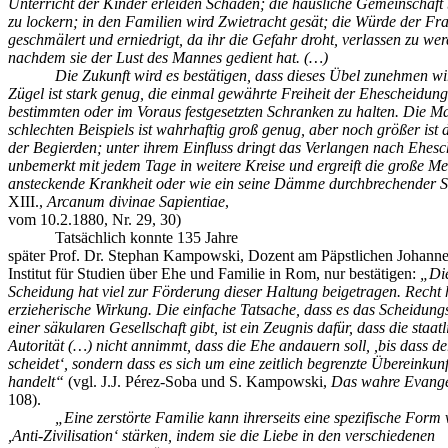
Unterricht der Kinder erleiden Schaden; die häusliche Gemeinschaft 
zu lockern; in den Familien wird Zwietracht gesät; die Würde der Fr
geschmälert und erniedrigt, da ihr die Gefahr droht, verlassen zu wer
nachdem sie der Lust des Mannes gedient hat. (…)
Die Zukunft wird es bestätigen, dass dieses Übel zunehmen wi
Zügel ist stark genug, die einmal gewährte Freiheit der Ehescheidung
bestimmten oder im Voraus festgesetzten Schranken zu halten. Die M
schlechten Beispiels ist wahrhaftig groß genug, aber noch größer ist 
der Begierden; unter ihrem Einfluss dringt das Verlangen nach Ehes
unbemerkt mit jedem Tage in weitere Kreise und ergreift die große M
ansteckende Krankheit oder wie ein seine Dämme durchbrechender 
XIII.,
Arcanum divinae Sapientiae
,
vom 10.2.1880, Nr. 29, 30)
Tatsächlich konnte 135 Jahre
später Prof. Dr. Stephan Kampowski, Dozent am Päpstlichen Johannes
Institut für Studien über Ehe und Familie in Rom, nur bestätigen:
„Die
Scheidung hat viel zur Förderung dieser Haltung beigetragen. Recht 
erzieherische Wirkung. Die einfache Tatsache, dass es das Scheidungs
einer säkularen Gesellschaft gibt, ist ein Zeugnis dafür, dass die staatl
Autorität (…) nicht annimmt, dass die Ehe andauern soll, ,bis dass d
scheidet‘, sondern dass es sich um eine zeitlich begrenzte Übereinkunf
handelt“
(vgl. J.J. Pérez-Soba und S. Kampowski,
Das wahre Evange
108).
„Eine zerstörte Familie kann ihrerseits eine spezifische Form
,Anti-Zivilisation‘ stärken, indem sie die Liebe in den verschiedenen