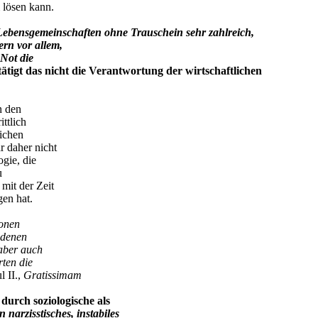
 lösen kann.
 Lebensgemeinschaften ohne Trauschein sehr zahlreich,
rn vor allem,
 Not die
tätigt das nicht die Verantwortung der wirtschaftlichen
n den
ttlich
lichen
 daher nicht
gie, die
u
mit der Zeit
gen hat.
ionen
ndenen
 aber auch
ten die
l II.,
Gratissimam
 durch soziologische als
n narzisstisches, instabiles