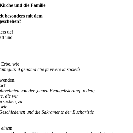
 Kirche und die Familie
it besonders mit dem
geschehen?
rs tief
aft und
 Erbe, wie
amiglia: il genoma che fa vivere la società
uwenden,
Doch
ahrzehnten von der ,neuen Evangelisierung‘ reden;
e, die wir
ersuchen, zu
 wir
 Geschiedenen und die Sakramente der Eucharistie
t einem