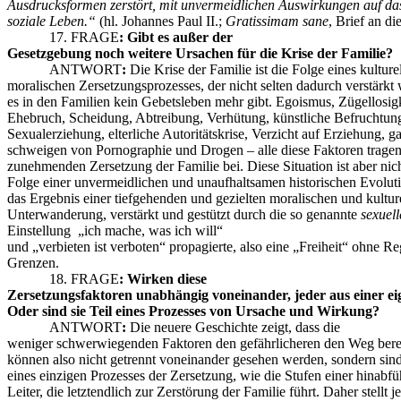
Ausdrucksformen zerstört, mit unvermeidlichen Auswirkungen auf da
soziale Leben.“
(hl. Johannes Paul II.;
Gratissimam sane
, Brief an di
17. FRAGE
:
Gibt es außer der
Gesetzgebung noch weitere Ursachen für die Krise der Familie?
ANTWORT
:
Die Krise der Familie ist die Folge eines kulture
moralischen Zersetzungsprozesses, der nicht selten dadurch verstärkt 
es in den Familien kein Gebetsleben mehr gibt. Egoismus, Zügellosigk
Ehebruch, Scheidung, Abtreibung, Verhütung, künstliche Befruchtun
Sexualerziehung, elterliche Autoritätskrise, Verzicht auf Erziehung, g
schweigen von Pornographie und Drogen – alle diese Faktoren tragen
zunehmenden Zersetzung der Familie bei. Diese Situation ist aber nich
Folge einer unvermeidlichen und unaufhaltsamen historischen Evolut
das Ergebnis einer tiefgehenden und gezielten moralischen und kultur
Unterwanderung, verstärkt und gestützt durch die so genannte
sexuell
Einstellung „ich mache, was ich will“
und „verbieten ist verboten“ propagierte, also eine „Freiheit“ ohne R
Grenzen.
18. FRAGE
:
Wirken diese
Zersetzungsfaktoren unabhängig voneinander, jeder aus einer e
Oder sind sie Teil eines Prozesses von Ursache und Wirkung?
ANTWORT
:
Die neuere Geschichte zeigt, dass die
weniger schwerwiegenden Faktoren den gefährlicheren den Weg berei
können also nicht getrennt voneinander gesehen werden, sondern sin
eines einzigen Prozesses der Zersetzung, wie die Stufen einer hinabf
Leiter, die letztendlich zur Zerstörung der Familie führt. Daher stellt j