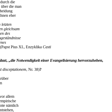
durch die
 über die man
cheidung
ihnen eher
 letzten
hen gleichsam
en des
ugeständnisse
enes
(Papst Pius XI., Enzyklika
Casti
ähnt,
„
die Notwendigkeit einer Evangelisierung hervorzuheben,
st disceptationem
, Nr. 38)
?
arüber
im
vor allem
 empirische
nnte nämlich
ntstehen,