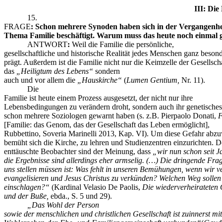
III: Die
15.
FRAGE
:
Schon mehrere Synoden haben sich in der Vergangenhe
Thema Familie beschäftigt. Warum muss das heute noch einmal 
ANTWORT
:
Weil die Familie die persönliche,
gesellschaftliche und historische Realität jedes Menschen ganz besonde
prägt. Außerdem ist die Familie nicht nur die Keimzelle der Gesellsch
das
„Heiligtum des Lebens“
sondern
auch und vor allem die
„Hauskirche“
(
Lumen Gentium,
Nr. 11).
Die
Familie ist heute einem Prozess ausgesetzt, der nicht nur ihre
Lebensbedingungen zu verändern droht, sondern auch ihr genetisches
schon mehrere Soziologen gewarnt haben (s. z.B. Pierpaolo Donati,
F
[Familie: das Genom, das der Gesellschaft das Leben ermöglicht],
Rubbettino, Soveria Marinelli 2013, Kap. VI). Um diese Gefahr abz
bemüht sich die Kirche, zu lehren und Studienzentren einzurichten. 
enttäuschte Beobachter sind der Meinung, dass
„wir nun schon seit J
die Ergebnisse sind allerdings eher armselig. (…) Die dringende Frag
uns stellen müssen ist: Was fehlt in unseren Bemühungen, wenn wir v
evangelisieren und Jesus Christus zu verkünden? Welchen Weg sollen
einschlagen?“
(Kardinal Velasio De Paolis,
Die wiederverheirateten
und der Buße,
ebda., S. 5 und 29).
„
Das Wohl der Person
sowie der menschlichen und christlichen Gesellschaft ist zuinnerst mi