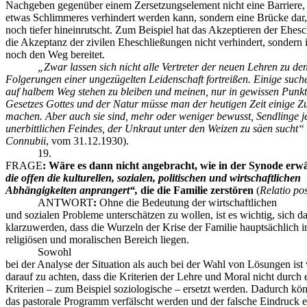
Nachgeben gegenüber einem Zersetzungselement nicht eine Barriere, 
etwas Schlimmeres verhindert werden kann, sondern eine Brücke dar,
noch tiefer hineinrutscht. Zum Beispiel hat das Akzeptieren der Ehes
die Akzeptanz der zivilen Eheschließungen nicht verhindert, sondern 
noch den Weg bereitet.
„Zwar lassen sich nicht alle Vertreter der neuen Lehren zu den
Folgerungen einer ungezügelten Leidenschaft fortreißen. Einige suc
auf halbem Weg stehen zu bleiben und meinen, nur in gewissen Punkt
Gesetzes Gottes und der Natur müsse man der heutigen Zeit einige Z
machen. Aber auch sie sind, mehr oder weniger bewusst, Sendlinge j
unerbittlichen Feindes, der Unkraut unter den Weizen zu säen sucht“
Connubii
, vom 31.12.1930).
19.
FRAGE
:
Wäre es dann nicht angebracht, wie in der Synode erw
die offen die kulturellen, sozialen, politischen und wirtschaftlichen
Abhängigkeiten anprangert
“,
die die Familie zerstören
(
Relatio po
ANTWORT
:
Ohne die Bedeutung der wirtschaftlichen
und sozialen Probleme unterschätzen zu wollen, ist es wichtig, sich d
klarzuwerden, dass die Wurzeln der Krise der Familie hauptsächlich 
religiösen und moralischen Bereich liegen.
Sowohl
bei der Analyse der Situation als auch bei der Wahl von Lösungen ist 
darauf zu achten, dass die Kriterien der Lehre und Moral nicht durch
Kriterien – zum Beispiel soziologische – ersetzt werden. Dadurch kö
das pastorale Programm verfälscht werden und der falsche Eindruck e