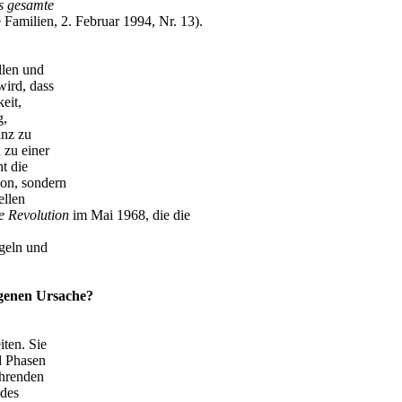
s gesamte
e Familien, 2. Februar 1994, Nr. 13).
llen und
wird, dass
eit,
g,
anz zu
 zu einer
t die
ion, sondern
ellen
e Revolution
im Mai 1968, die die
egeln und
igenen Ursache?
ten. Sie
d Phasen
ührenden
edes