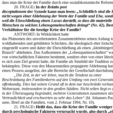
dass man die Krise der Familie durch eine sozialökonomische Reform
20. FRAGE
:
In der
Relatio post
disceptationem
der Synode kann man lesen:
„
Schließlich sind die
nicht wegen einer Ablehnung der Werte der Familie und Ehe, sonde
weil die Eheschließung einen Luxus darstellt, so dass die materielle
Menschen zu solchen Lebensgemeinschaften drängt“
(Nr. 42). Bes
Verhältnisse für die heutige Krise der Familie?
ANTWORT
:
In Wirklichkeit hatte
das Phänomen des unverheirateten Zusammenlebens seinen Anfang i
wohlhabenden und gebildeten Schichten, die ideologisch eher fortschri
eingestellt waren und daher die Eheschließung als einen „kleinbürger
Brauch“ ablehnten. Das Aufkommen der „Lebenspartnerschaften“ war
von wirtschaftlichen Faktoren bestimmt, sondern eher von einer Ideolo
es sich zum Ziel gesetzt hatte, die Familie als Sinnbild der Tradition z
bekämpfen. Diese von den Massenmedien propagierte Ablehnung hat 
einen Prozess ausgelöst, der alle Bereiche der Gesellschaft durchdrun
„Die Zeit, in der wir leben, macht die Tendenz zu einer
Beschränkung des Familienkerns auf den Umfang von zwei Generat
offenkundig. Dies hat seinen Grund oft in dem nur beschränkt vorha
Wohnraum, insbesondere in den großen Städten. Nicht selten liegt es
in der Überzeugung begründet, mehrere Generationen zusammen stör
Vertraulichkeit und erschwerten zu sehr das Leben“
(hl. Johannes Pau
sane
, Brief an die Familien, vom 2. Februar 1994, Nr. 10).
21. FRAGE
:
Heißt das, dass die Krise der Familie weniger
durch psychologische Faktoren verursacht wurde, also durch „
ei