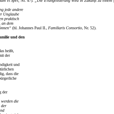
um et Spes,
Nr. 47).
„Die Evangelisierung wird in Zukunft zu einem
ng jede andere
ter Unglaube
en praktisch
, an dem
können“
(hl. Johannes Paul II.,
Familiaris Consortio
, Nr. 52).
amilie und den
as heißt,
mit der
ndigkeit und
türlichen
ig, dass die
bürgerliche
g der
 werden die
 der
und