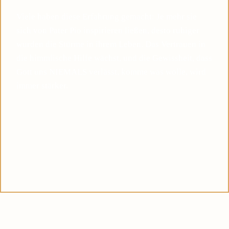
Viele haben diese Erfahrung gemacht: Je mehr sie
sich von Pater Pio inspirieren ließen, desto ruhiger
wurden die Stürme in ihrem Leben. Das Vertrauen in
die himmlische Hilfe wächst, und die Gewissheit, dass
Gott uns NIEMALS verlässt, komme was wolle, wird
immer stärker.