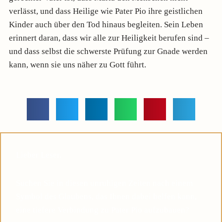
verlässt, und dass Heilige wie Pater Pio ihre geistlichen
Kinder auch über den Tod hinaus begleiten. Sein Leben
erinnert daran, dass wir alle zur Heiligkeit berufen sind –
und dass selbst die schwerste Prüfung zur Gnade werden
kann, wenn sie uns näher zu Gott führt.
Lieber Leser,
Suchen Sie in diesen unruhigen Zeiten nach einem
Symbol des Glaubens, das Ihnen dabei helfen kann,
eine tiefere Verbindung zu Pater Pio aufzubauen?