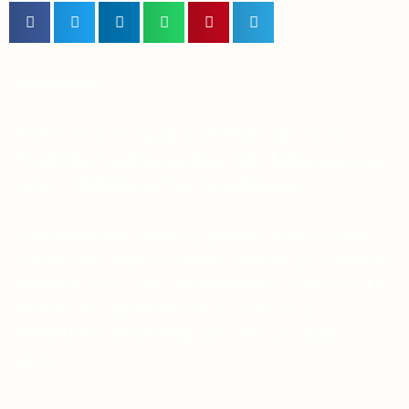
Lieber Leser,
Suchen Sie in diesen unruhigen Zeiten nach einem
Symbol des Glaubens, das Ihnen dabei helfen kann, eine
tiefere Verbindung zu Pater Pio aufzubauen?
Viele haben diese Erfahrung gemacht: Je mehr sie sich
von Pater Pio inspirieren ließen, desto ruhiger wurden die
Stürme in ihrem Leben. Das Vertrauen in die himmlische
Hilfe wächst, und die Gewissheit, dass Gott uns
NIEMALS verlässt, komme was wolle, wird immer
stärker.