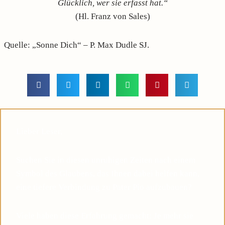
Glücklich, wer sie erfasst hat.“
(Hl. Franz von Sales)
Quelle: „Sonne Dich“ – P. Max Dudle SJ.
Lieber Leser,
Suchen Sie in diesen unruhigen Zeiten nach einem
Symbol des Glaubens, das Ihnen dabei helfen kann,
eine tiefere Verbindung zu Pater Pio aufzubauen?
Viele haben diese Erfahrung gemacht: Je mehr sie