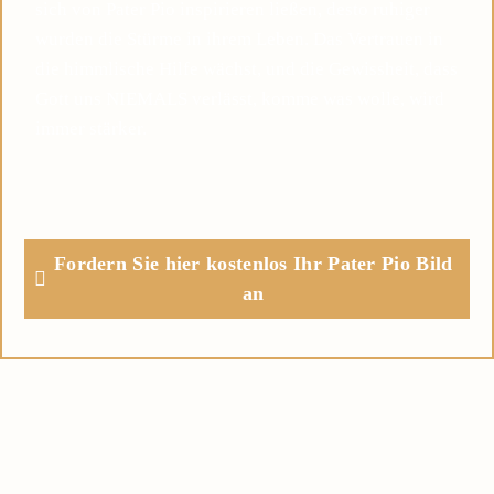
sich von Pater Pio inspirieren ließen, desto ruhiger
wurden die Stürme in ihrem Leben. Das Vertrauen in
die himmlische Hilfe wächst, und die Gewissheit, dass
Gott uns NIEMALS verlässt, komme was wolle, wird
immer stärker.
Fordern Sie hier kostenlos Ihr Pater Pio Bild
an