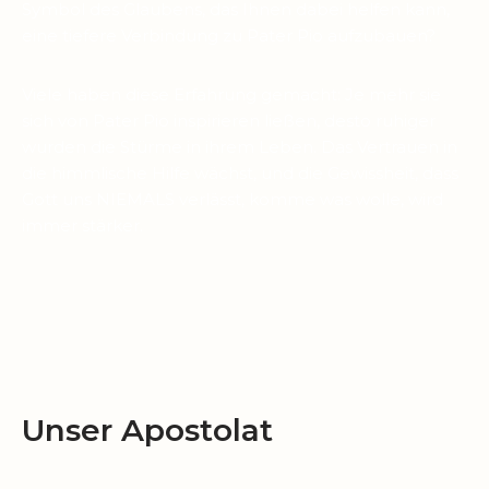
Symbol des Glaubens, das Ihnen dabei helfen kann,
eine tiefere Verbindung zu Pater Pio aufzubauen?
Viele haben diese Erfahrung gemacht: Je mehr sie
sich von Pater Pio inspirieren ließen, desto ruhiger
wurden die Stürme in ihrem Leben. Das Vertrauen in
die himmlische Hilfe wächst, und die Gewissheit, dass
Gott uns NIEMALS verlässt, komme was wolle, wird
immer stärker.
Unser Apostolat