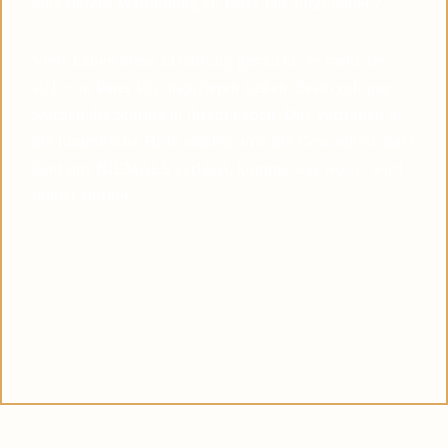
eine tiefere Verbindung zu Pater Pio aufzubauen?
Viele haben diese Erfahrung gemacht: Je mehr sie
sich von Pater Pio inspirieren ließen, desto ruhiger
wurden die Stürme in ihrem Leben. Das Vertrauen in
die himmlische Hilfe wächst, und die Gewissheit, dass
Gott uns NIEMALS verlässt, komme was wolle, wird
immer stärker.