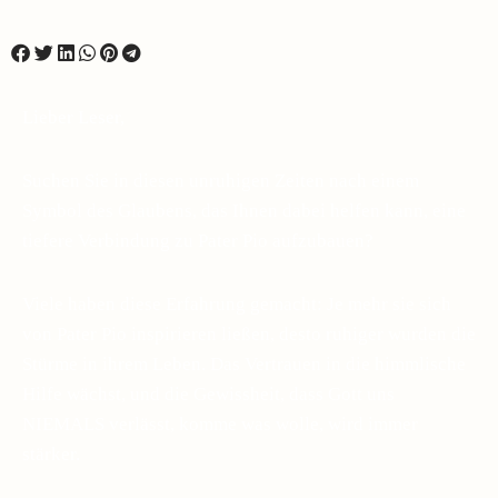
Lieber Leser,
Suchen Sie in diesen unruhigen Zeiten nach einem
Symbol des Glaubens, das Ihnen dabei helfen kann, eine
tiefere Verbindung zu Pater Pio aufzubauen?
Viele haben diese Erfahrung gemacht: Je mehr sie sich
von Pater Pio inspirieren ließen, desto ruhiger wurden die
Stürme in ihrem Leben. Das Vertrauen in die himmlische
Hilfe wächst, und die Gewissheit, dass Gott uns
NIEMALS verlässt, komme was wolle, wird immer
stärker.