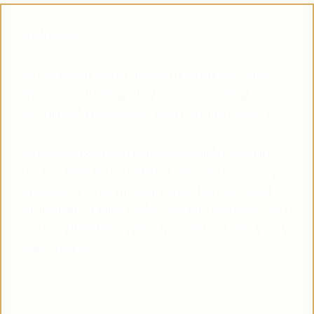
Lieber Leser,
Suchen Sie in diesen unruhigen Zeiten nach einem
Symbol des Glaubens, das Ihnen dabei helfen kann,
eine tiefere Verbindung zu Pater Pio aufzubauen?
Viele haben diese Erfahrung gemacht: Je mehr sie
sich von Pater Pio inspirieren ließen, desto ruhiger
wurden die Stürme in ihrem Leben. Das Vertrauen in
die himmlische Hilfe wächst, und die Gewissheit, dass
Gott uns NIEMALS verlässt, komme was wolle, wird
immer stärker.