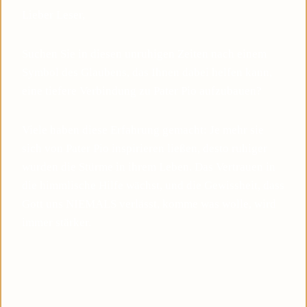
Lieber Leser,
Suchen Sie in diesen unruhigen Zeiten nach einem
Symbol des Glaubens, das Ihnen dabei helfen kann,
eine tiefere Verbindung zu Pater Pio aufzubauen?
Viele haben diese Erfahrung gemacht: Je mehr sie
sich von Pater Pio inspirieren ließen, desto ruhiger
wurden die Stürme in ihrem Leben. Das Vertrauen in
die himmlische Hilfe wächst, und die Gewissheit, dass
Gott uns NIEMALS verlässt, komme was wolle, wird
immer stärker.