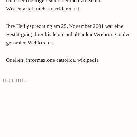
nach dem heutigen Stand der medizinischen
Wissenschaft nicht zu erklären ist.
Ihre Heiligsprechung am 25. November 2001 war eine
Bestätigung ihrer bis heute anhaltenden Verehrung in der
gesamten Weltkirche.
Quellen: informazione cattolica, wikipedia
Lieber Leser,
Suchen Sie in diesen unruhigen Zeiten nach einem
Symbol des Glaubens, das Ihnen dabei helfen kann, eine
tiefere Verbindung zu Pater Pio aufzubauen?