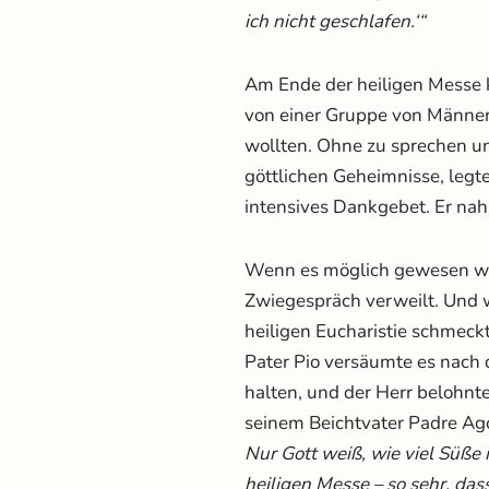
ich nicht geschlafen.‘“
Am Ende der heiligen Messe ke
von einer Gruppe von Männer
wollten. Ohne zu sprechen un
göttlichen Geheimnisse, legte
intensives Dankgebet. Er na
Wenn es möglich gewesen wär
Zwiegespräch verweilt. Und 
heiligen Eucharistie schmeckte
Pater Pio versäumte es nach 
halten, und der Herr belohnt
seinem Beichtvater Padre Ago
Nur Gott weiß, wie viel Süße
heiligen Messe – so sehr, da