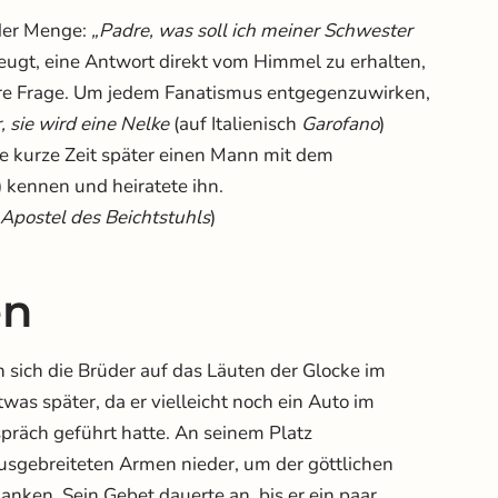
 der Menge:
„Padre, was soll ich meiner Schwester
eugt, eine Antwort direkt vom Himmel zu erhalten,
ihre Frage. Um jedem Fanatismus entgegenzuwirken,
r, sie wird eine Nelke
(auf Italienisch
Garofano
)
ie kurze Zeit später einen Mann mit dem
kennen und heiratete ihn.
 Apostel des Beichtstuhls
)
en
 sich die Brüder auf das Läuten der Glocke im
was später, da er vielleicht noch ein Auto im
präch geführt hatte. An seinem Platz
usgebreiteten Armen nieder, um der göttlichen
nken. Sein Gebet dauerte an, bis er ein paar