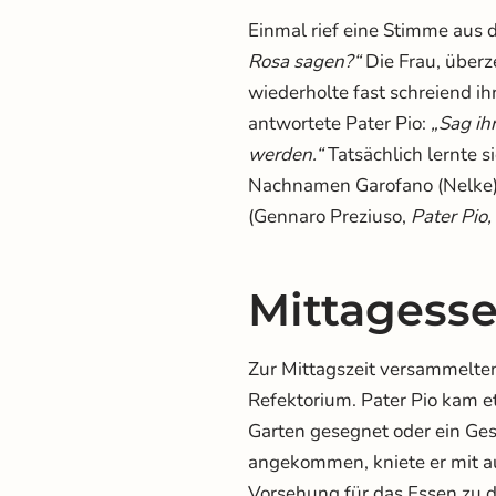
Einmal rief eine Stimme aus
Rosa sagen?“
Die Frau, überz
wiederholte fast schreiend 
antwortete Pater Pio:
„Sag ih
werden.“
Tatsächlich lernte s
Nachnamen Garofano (Nelke) 
(Gennaro Preziuso,
Pater Pio,
Mittagess
Zur Mittagszeit versammelten
Refektorium. Pater Pio kam et
Garten gesegnet oder ein Ges
angekommen, kniete er mit a
Vorsehung für das Essen zu da