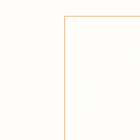
Lieber Leser,
Suchen Sie in diesen unruhi
des Glaubens, das Ihnen dabei
Verbindung zu Pater Pio auf
Viele haben diese Erfahrung 
Pater Pio inspirieren ließen, 
Stürme in ihrem Leben. Das V
Hilfe wächst, und die Gewis
verlässt, komme was wolle, w