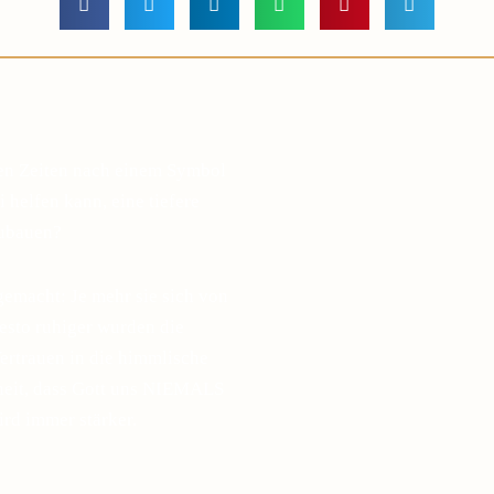
gen Zeiten nach einem Symbol
 helfen kann, eine tiefere
zubauen?
gemacht: Je mehr sie sich von
desto ruhiger wurden die
ertrauen in die himmlische
sheit, dass Gott uns NIEMALS
ird immer stärker.