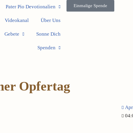
Einmalige Spende
Pater Pio Devotionalien
Videokanal
Über Uns
Gebete
Sonne Dich
Spenden
her Opfertag
Apr
04: