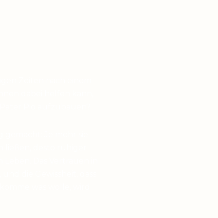
higen Zeiten nach einem
hnen dabei helfen kann,
 Pater Pio aufzubauen?
g gemacht: Je mehr sie
en ließen, desto ruhiger
 Leben. Das Vertrauen in
 und die Gewissheit, dass
 komme was wolle, wird