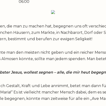
06:00
en, die man zu machen hat, begegnen uns oft verschie
hen Häusern, zum Markte, in Nachbarort, Dorf oder Stadt
rn, bestimmt und berufen zur ewigen Seligkeit!
nte man den meisten nicht geben und ein reicher Mens
s Almosen könnte, sollte man jedem spenden. Man betet
ebster Jesus, wollest segnen – alle, die mir heut begegn
h Gestalt, Kraft und Lebe annimmt, betet man dann fü
aria!“ Es ist vielleicht mancher Mensch dabei, dem es se
le begegnen, könnte man zeitweise für alle ein „Ave Mar