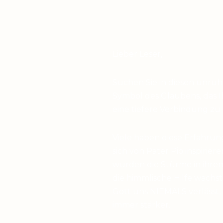
Lieber Leser,
Suchen Sie in diesen unru
Symbol des Glaubens, das I
eine tiefere Verbindung zu
Viele haben diese Erfahrun
sich von Pater Pio inspirier
wurden die Stürme in ihrem
die himmlische Hilfe wächst,
Gott uns NIEMALS verlässt,
immer stärker.