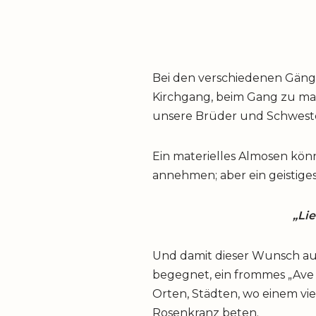
Bei den verschiedenen Gäng
Kirchgang, beim Gang zu manc
unsere Brüder und
Schweste
Ein materielles Almosen kön
annehmen; aber ein geistige
„Li
Und damit dieser Wunsch auc
begegnet, ein frommes „Ave M
Orten, Städten, wo einem vie
Rosenkranz beten.