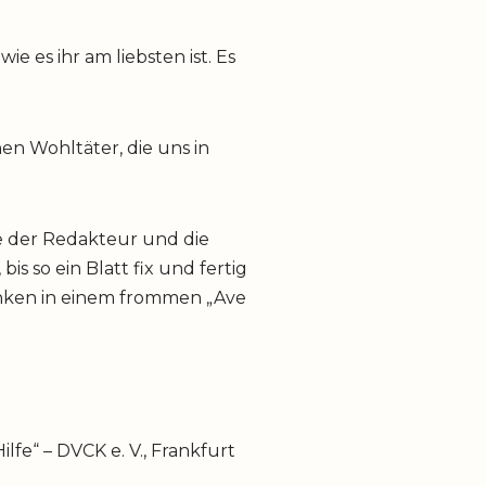
e es ihr am liebsten ist. Es
n Wohltäter, die uns in
se der Redakteur und die
bis so ein Blatt fix und fertig
enken in einem frommen „Ave
lfe“ – DVCK e. V., Frankfurt